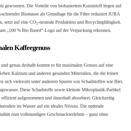
lz gewonnen. Die Vorteile von biobasiertem Kunststoff liegen auf
chsender Biomasse als Grundlage für die Filter reduziert JURA
n, setzt auf eine CO
-neutrale Produktion und Recyclingfähigkeit.
2
 am „100 % Bio Based“-Logo auf der Verpackung erkennen.
malen Kaffeegenuss
r und genau deshalb kommt es für maximalen Genuss auf eine
 Neben Kalzium und anderen gesunden Mineralien, die die feinen
en sich vielerorts unter anderem Spuren von Schadstoffen wie Blei,
swasser. Diese Schadstoffe sowie kleinste Mikroplastik-Partikel
effizient aufgenommen und dauerhaft absorbiert. Gleichzeitig
neralien im Wasser auf ein ideales Niveau. Die optimale
zialität zum vollmundigen Geschmackserlebnis – ganz ohne