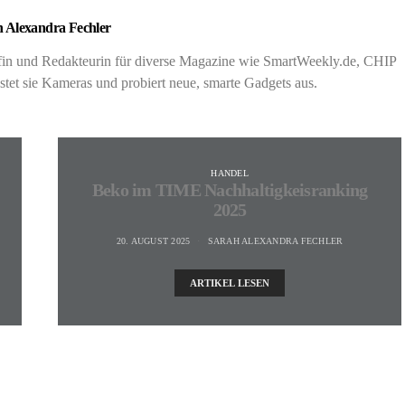
 Alexandra Fechler
rafin und Redakteurin für diverse Magazine wie SmartWeekly.de, CHIP
t sie Kameras und probiert neue, smarte Gadgets aus.
HANDEL
Beko im TIME Nachhaltigkeisranking
2025
20. AUGUST 2025
SARAH ALEXANDRA FECHLER
ARTIKEL LESEN