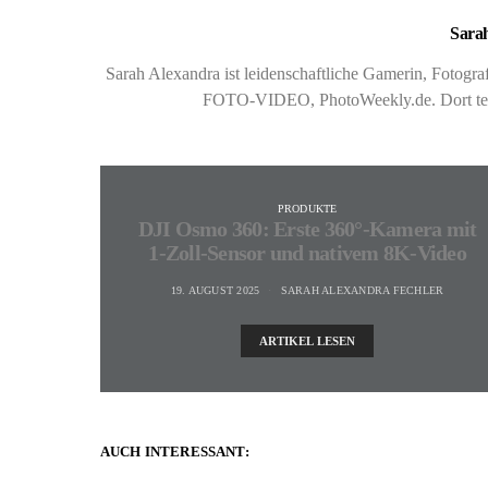
Sarah
Sarah Alexandra ist leidenschaftliche Gamerin, Fotog
FOTO-VIDEO, PhotoWeekly.de. Dort teste
PRODUKTE
DJI Osmo 360: Erste 360°-Kamera mit
1-Zoll-Sensor und nativem 8K-Video
19. AUGUST 2025
SARAH ALEXANDRA FECHLER
ARTIKEL LESEN
AUCH INTERESSANT: