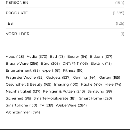
PERSONEN
(164)
PRODUKTE
(1.585)
TEST
(126)
VORBILDER
(1)
Apps
(128)
Audio
(370)
Bad
(73)
Beurer
(64)
Bitkom
(107)
Braune Ware
(256)
Büro
(305)
DNT/FNT
(103)
Elektrik
(113)
Entertainment
(85)
expert
(61)
Fitness
(90)
Frage der Woche
(95)
Gadgets
(927)
Gaming
(144)
Garten
(165)
Gesundheit & Beauty
(169)
Imaging
(100)
Küche
(410)
Miele
(74)
Nachhaltigkeit
(137)
Reinigen & Putzen
(243)
Samsung
(99)
Sicherheit
(96)
Smarte Mobilgeräte
(181)
Smart Home
(520)
Smartphone
(130)
TV
(219)
Weiße Ware
(284)
Wohnzimmer
(394)