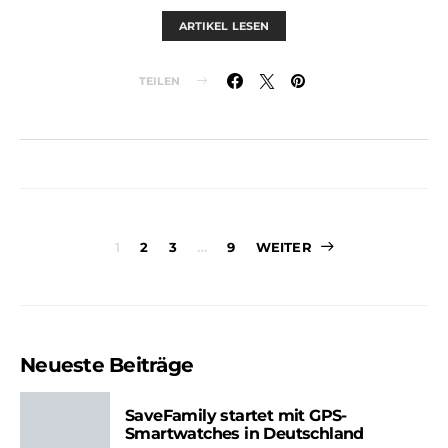
ARTIKEL LESEN
TEILEN
Seitennummer
1
2
3
…
9
WEITER
der
Beiträge
Neueste Beiträge
SaveFamily startet mit GPS-
Smartwatches in Deutschland