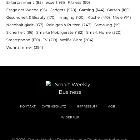
Entertainment
(85)
expert
(61)
Fitness
(90)
Frage der Woche
(95)
Gadgets
(928)
Gaming
(144)
Garten
(165)
Gesundheit & Beauty
(170)
Imaging
(100)
Küche
(410)
Miele
(74)
Nachhaltigkeit
(137)
Reinigen & Putzen
(243)
Samsung
(99)
Sicherheit
(96)
Smarte Mobilgeräte
(182)
Smart Home
(520)
Smartphone
(130)
TV
(219)
Weiße Ware
(284)
Wohnzimmer
(394)
KONTAKT
DATENSCHUTZ
IMPRESSUM
AGB
WIDERRUF
© 2026: Smart Weekly Business - Alle Rechte vorbehalten.