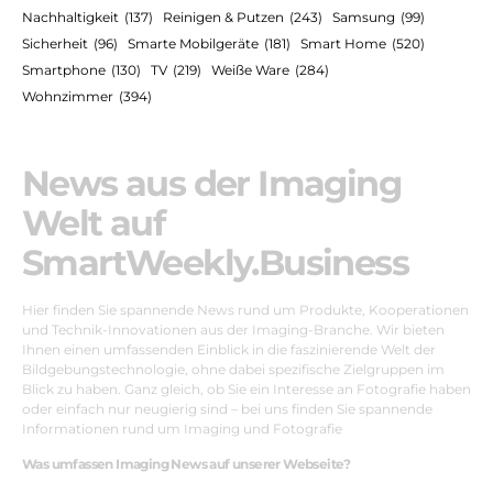
Nachhaltigkeit
(137)
Reinigen & Putzen
(243)
Samsung
(99)
Sicherheit
(96)
Smarte Mobilgeräte
(181)
Smart Home
(520)
Smartphone
(130)
TV
(219)
Weiße Ware
(284)
Wohnzimmer
(394)
News aus der Imaging
Welt auf
SmartWeekly.Business
Hier finden Sie spannende News rund um Produkte, Kooperationen
und Technik-Innovationen aus der Imaging-Branche. Wir bieten
Ihnen einen umfassenden Einblick in die faszinierende Welt der
Bildgebungstechnologie, ohne dabei spezifische Zielgruppen im
Blick zu haben. Ganz gleich, ob Sie ein Interesse an Fotografie haben
oder einfach nur neugierig sind – bei uns finden Sie spannende
Informationen rund um Imaging und Fotografie
Was umfassen Imaging News auf unserer Webseite?