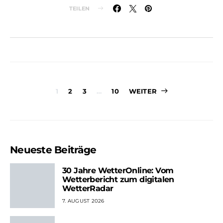
TEILEN
Seitennummer
1
2
3
…
10
WEITER
der
Beiträge
Neueste Beiträge
30 Jahre WetterOnline: Vom
Wetterbericht zum digitalen
WetterRadar
7. AUGUST 2026