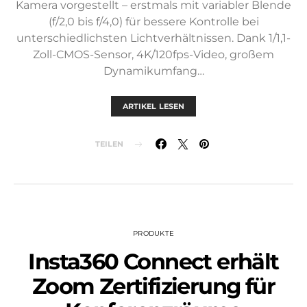
Kamera vorgestellt – erstmals mit variabler Blende
(f/2,0 bis f/4,0) für bessere Kontrolle bei
unterschiedlichsten Lichtverhältnissen. Dank 1/1,1-
Zoll-CMOS-Sensor, 4K/120fps-Video, großem
Dynamikumfang…
ARTIKEL LESEN
TEILEN
PRODUKTE
Insta360 Connect erhält
Zoom Zertifizierung für