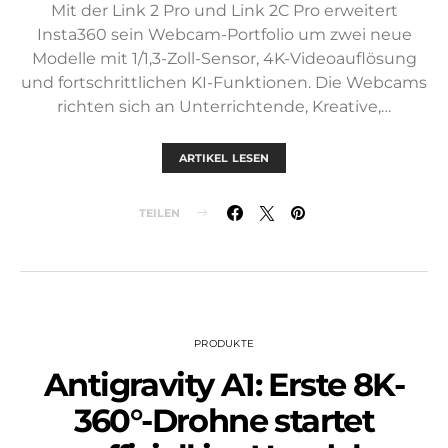
Mit der Link 2 Pro und Link 2C Pro erweitert
Insta360 sein Webcam-Portfolio um zwei neue
Modelle mit 1/1,3-Zoll-Sensor, 4K-Videoauflösung
und fortschrittlichen KI-Funktionen. Die Webcams
richten sich an Unterrichtende, Kreative,…
ARTIKEL LESEN
TEILEN
PRODUKTE
Antigravity A1: Erste 8K-
360°-Drohne startet