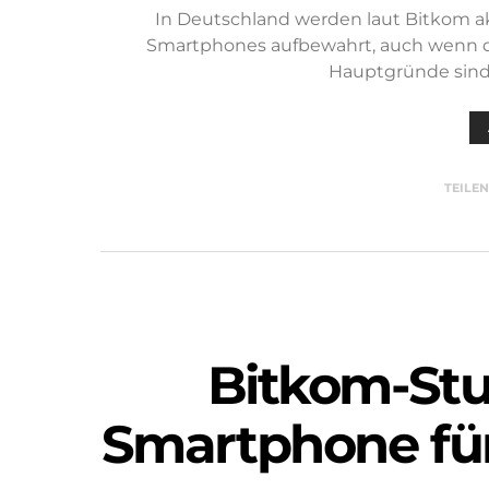
In Deutschland werden laut Bitkom a
Smartphones aufbewahrt, auch wenn die
Hauptgründe sind
TEILE
Bitkom-Stu
Smartphone für 