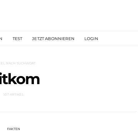
N
TEST
JETZT ABONNIEREN
LOGIN
KEL NACH SUCHWORT
itkom
107 ARTIKEL
FAKTEN