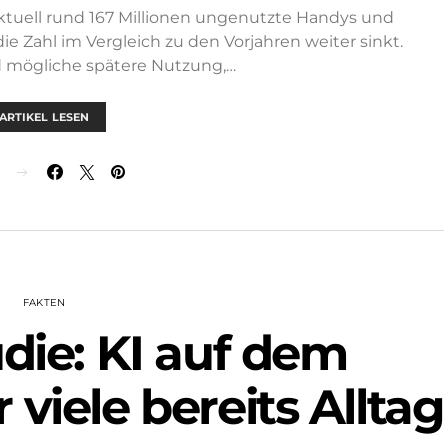
ktuell rund 167 Millionen ungenutzte Handys und
 Zahl im Vergleich zu den Vorjahren weiter sinkt.
 mögliche spätere Nutzung,…
ARTIKEL LESEN
N
FAKTEN
die: KI auf dem
viele bereits Alltag