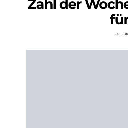
Zahl der Woche
fü
23. FEB