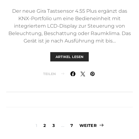
Der neue Gira Tastsensor 4.55 Plus ergänzt das
KNX-Portfolio um eine Bedieneinheit mit
integriertem LCD-Display zur Steuerung von
Beleuchtung, Beschattung oder Raumklima. Das
Gerät ist je nach Ausführung mit bis…
ARTIKEL LESEN
TEILEN
Seitennummer
1
2
3
…
7
WEITER
der