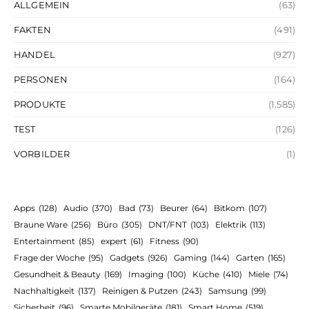
ALLGEMEIN
(63)
FAKTEN
(491)
HANDEL
(927)
PERSONEN
(164)
PRODUKTE
(1.585)
TEST
(126)
VORBILDER
(1)
Apps
(128)
Audio
(370)
Bad
(73)
Beurer
(64)
Bitkom
(107)
Braune Ware
(256)
Büro
(305)
DNT/FNT
(103)
Elektrik
(113)
Entertainment
(85)
expert
(61)
Fitness
(90)
Frage der Woche
(95)
Gadgets
(926)
Gaming
(144)
Garten
(165)
Gesundheit & Beauty
(169)
Imaging
(100)
Küche
(410)
Miele
(74)
Nachhaltigkeit
(137)
Reinigen & Putzen
(243)
Samsung
(99)
Sicherheit
(96)
Smarte Mobilgeräte
(181)
Smart Home
(519)