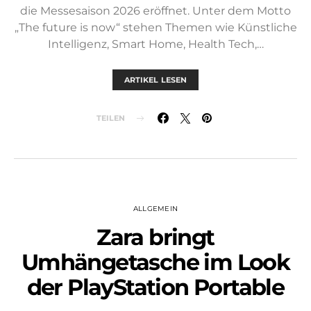
die Messesaison 2026 eröffnet. Unter dem Motto
„The future is now“ stehen Themen wie Künstliche
Intelligenz, Smart Home, Health Tech,…
ARTIKEL LESEN
TEILEN
ALLGEMEIN
Zara bringt
Umhängetasche im Look
der PlayStation Portable