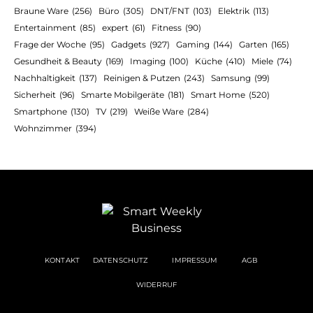
Braune Ware
(256)
Büro
(305)
DNT/FNT
(103)
Elektrik
(113)
Entertainment
(85)
expert
(61)
Fitness
(90)
Frage der Woche
(95)
Gadgets
(927)
Gaming
(144)
Garten
(165)
Gesundheit & Beauty
(169)
Imaging
(100)
Küche
(410)
Miele
(74)
Nachhaltigkeit
(137)
Reinigen & Putzen
(243)
Samsung
(99)
Sicherheit
(96)
Smarte Mobilgeräte
(181)
Smart Home
(520)
Smartphone
(130)
TV
(219)
Weiße Ware
(284)
Wohnzimmer
(394)
KONTAKT
DATENSCHUTZ
IMPRESSUM
AGB
WIDERRUF