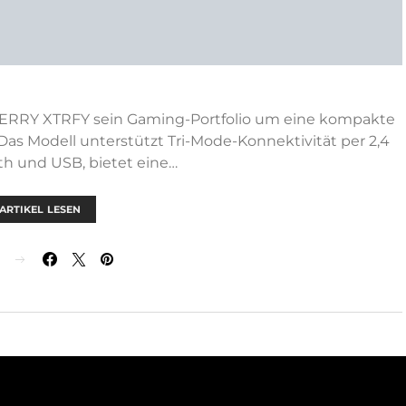
CHERRY XTRFY sein Gaming-Portfolio um eine kompakte
Das Modell unterstützt Tri-Mode-Konnektivität per 2,4
th und USB, bietet eine…
ARTIKEL LESEN
N