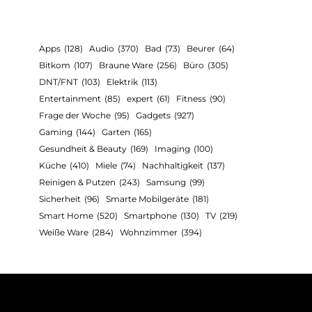
Apps
(128)
Audio
(370)
Bad
(73)
Beurer
(64)
Bitkom
(107)
Braune Ware
(256)
Büro
(305)
DNT/FNT
(103)
Elektrik
(113)
Entertainment
(85)
expert
(61)
Fitness
(90)
Frage der Woche
(95)
Gadgets
(927)
Gaming
(144)
Garten
(165)
Gesundheit & Beauty
(169)
Imaging
(100)
Küche
(410)
Miele
(74)
Nachhaltigkeit
(137)
Reinigen & Putzen
(243)
Samsung
(99)
Sicherheit
(96)
Smarte Mobilgeräte
(181)
Smart Home
(520)
Smartphone
(130)
TV
(219)
Weiße Ware
(284)
Wohnzimmer
(394)