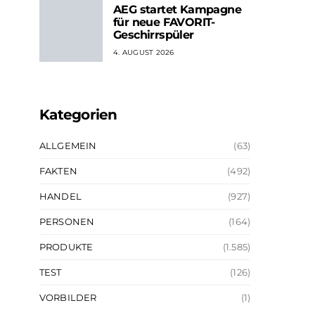
AEG startet Kampagne
für neue FAVORIT-
Geschirrspüler
4. AUGUST 2026
Kategorien
ALLGEMEIN
(63)
FAKTEN
(492)
HANDEL
(927)
PERSONEN
(164)
PRODUKTE
(1.585)
TEST
(126)
VORBILDER
(1)