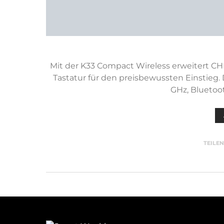
Mit der K33 Compact Wireless erweitert 
Tastatur für den preisbewussten Einstieg. 
GHz, Bluetoo
TEILE