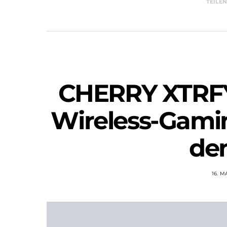
TEILE
CHERRY XTRFY
Wireless-Gamin
de
16. M