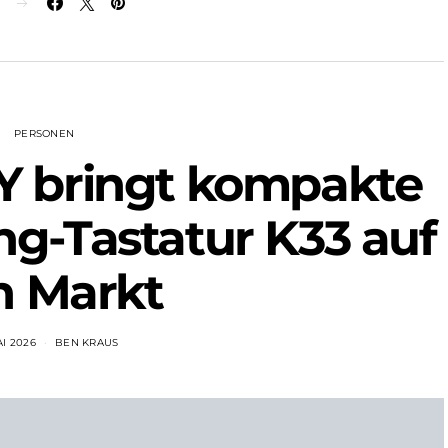
N
PERSONEN
 bringt kompakte
g-Tastatur K33 auf
n Markt
AI 2026
BEN KRAUS