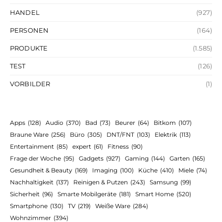
HANDEL
(927)
PERSONEN
(164)
PRODUKTE
(1.585)
TEST
(126)
VORBILDER
(1)
Apps
(128)
Audio
(370)
Bad
(73)
Beurer
(64)
Bitkom
(107)
Braune Ware
(256)
Büro
(305)
DNT/FNT
(103)
Elektrik
(113)
Entertainment
(85)
expert
(61)
Fitness
(90)
Frage der Woche
(95)
Gadgets
(927)
Gaming
(144)
Garten
(165)
Gesundheit & Beauty
(169)
Imaging
(100)
Küche
(410)
Miele
(74)
Nachhaltigkeit
(137)
Reinigen & Putzen
(243)
Samsung
(99)
Sicherheit
(96)
Smarte Mobilgeräte
(181)
Smart Home
(520)
Smartphone
(130)
TV
(219)
Weiße Ware
(284)
Wohnzimmer
(394)