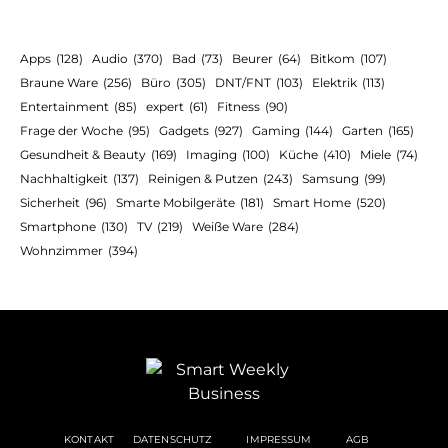
Apps
(128)
Audio
(370)
Bad
(73)
Beurer
(64)
Bitkom
(107)
Braune Ware
(256)
Büro
(305)
DNT/FNT
(103)
Elektrik
(113)
Entertainment
(85)
expert
(61)
Fitness
(90)
Frage der Woche
(95)
Gadgets
(927)
Gaming
(144)
Garten
(165)
Gesundheit & Beauty
(169)
Imaging
(100)
Küche
(410)
Miele
(74)
Nachhaltigkeit
(137)
Reinigen & Putzen
(243)
Samsung
(99)
Sicherheit
(96)
Smarte Mobilgeräte
(181)
Smart Home
(520)
Smartphone
(130)
TV
(219)
Weiße Ware
(284)
Wohnzimmer
(394)
KONTAKT
DATENSCHUTZ
IMPRESSUM
AGB