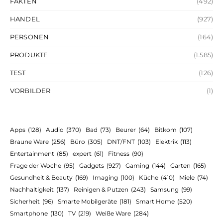
FAKTEN
(492)
HANDEL
(927)
PERSONEN
(164)
PRODUKTE
(1.585)
TEST
(126)
VORBILDER
(1)
Apps
(128)
Audio
(370)
Bad
(73)
Beurer
(64)
Bitkom
(107)
Braune Ware
(256)
Büro
(305)
DNT/FNT
(103)
Elektrik
(113)
Entertainment
(85)
expert
(61)
Fitness
(90)
Frage der Woche
(95)
Gadgets
(927)
Gaming
(144)
Garten
(165)
Gesundheit & Beauty
(169)
Imaging
(100)
Küche
(410)
Miele
(74)
Nachhaltigkeit
(137)
Reinigen & Putzen
(243)
Samsung
(99)
Sicherheit
(96)
Smarte Mobilgeräte
(181)
Smart Home
(520)
Smartphone
(130)
TV
(219)
Weiße Ware
(284)