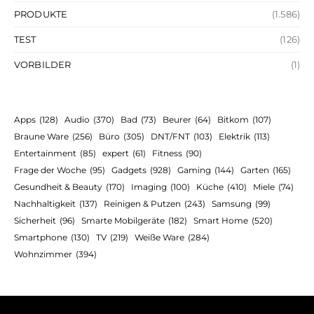
PRODUKTE
(1.586)
TEST
(126)
VORBILDER
(1)
Apps
(128)
Audio
(370)
Bad
(73)
Beurer
(64)
Bitkom
(107)
Braune Ware
(256)
Büro
(305)
DNT/FNT
(103)
Elektrik
(113)
Entertainment
(85)
expert
(61)
Fitness
(90)
Frage der Woche
(95)
Gadgets
(928)
Gaming
(144)
Garten
(165)
Gesundheit & Beauty
(170)
Imaging
(100)
Küche
(410)
Miele
(74)
Nachhaltigkeit
(137)
Reinigen & Putzen
(243)
Samsung
(99)
Sicherheit
(96)
Smarte Mobilgeräte
(182)
Smart Home
(520)
Smartphone
(130)
TV
(219)
Weiße Ware
(284)
Wohnzimmer
(394)