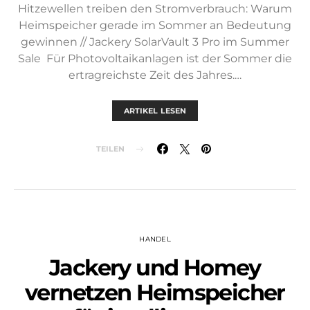
Hitzewellen treiben den Stromverbrauch: Warum
Heimspeicher gerade im Sommer an Bedeutung
gewinnen // Jackery SolarVault 3 Pro im Summer
Sale Für Photovoltaikanlagen ist der Sommer die
ertragreichste Zeit des Jahres.…
ARTIKEL LESEN
TEILEN
HANDEL
Jackery und Homey
vernetzen Heimspeicher