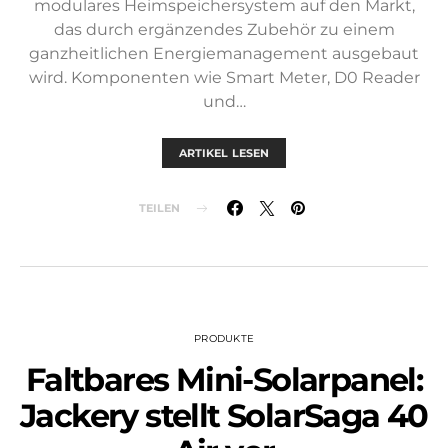
modulares Heimspeichersystem auf den Markt,
das durch ergänzendes Zubehör zu einem
ganzheitlichen Energiemanagement ausgebaut
wird. Komponenten wie Smart Meter, D0 Reader
und…
ARTIKEL LESEN
TEILEN
PRODUKTE
Faltbares Mini-Solarpanel:
Jackery stellt SolarSaga 40