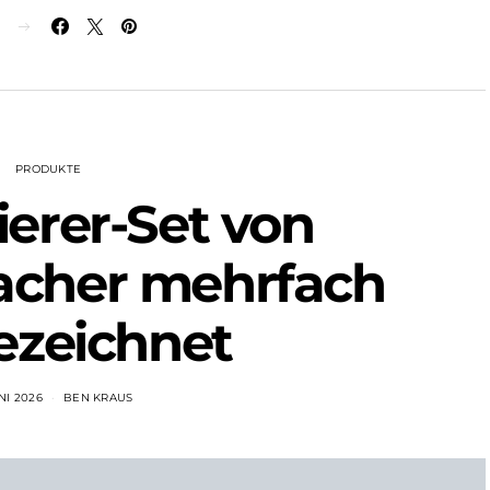
N
PRODUKTE
erer-Set von
cher mehrfach
ezeichnet
NI 2026
BEN KRAUS