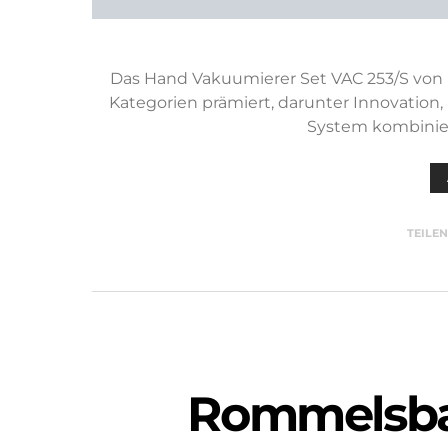
Das Hand Vakuumierer Set VAC 253/S von
Kategorien prämiert, darunter Innovation
System kombinier
TEILE
Rommelsba