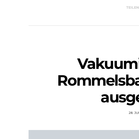
TEILE
Vakuumi
Rommelsba
ausg
28. JU