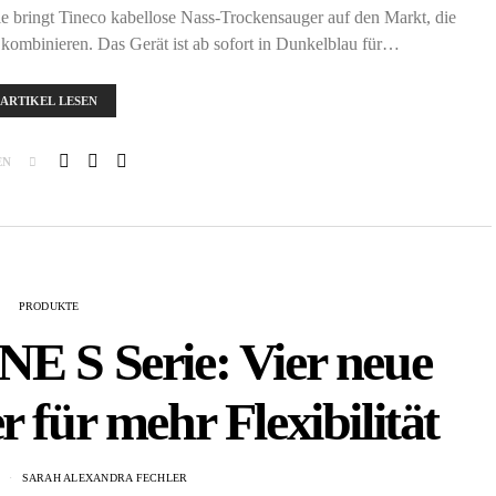
bringt Tineco kabellose Nass-Trockensauger auf den Markt, die
kombinieren. Das Gerät ist ab sofort in Dunkelblau für…
ARTIKEL LESEN
EN
PRODUKTE
E S Serie: Vier neue
für mehr Flexibilität
5
SARAH ALEXANDRA FECHLER