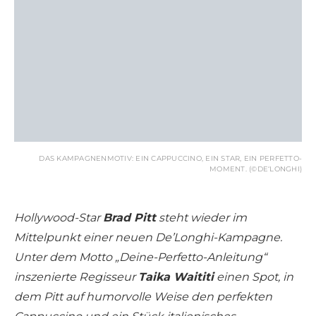
DAS KAMPAGNENMOTIV: EIN CAPPUCCINO, EIN STAR, EIN PERFETTO-
MOMENT. (©DE‘LONGHI)
Hollywood-Star
Brad Pitt
steht wieder im
Mittelpunkt einer neuen De’Longhi-Kampagne.
Unter dem Motto „Deine-Perfetto-Anleitung“
inszenierte Regisseur
Taika Waititi
einen Spot, in
dem Pitt auf humorvolle Weise den perfekten