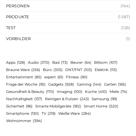
PERSONEN
(164)
PRODUKTE
(1.587)
TEST
(126)
VORBILDER
(1)
Apps
(128)
Audio
(370)
Bad
(73)
Beurer
(64)
Bitkom
(107)
Braune Ware
(256)
Büro
(305)
DNT/FNT
(103)
Elektrik
(113)
Entertainment
(85)
expert
(61)
Fitness
(90)
Frage der Woche
(95)
Gadgets
(928)
Gaming
(144)
Garten
(165)
Gesundheit & Beauty
(170)
Imaging
(100)
Küche
(410)
Miele
(74)
Nachhaltigkeit
(137)
Reinigen & Putzen
(243)
Samsung
(99)
Sicherheit
(96)
Smarte Mobilgeräte
(182)
Smart Home
(520)
Smartphone
(130)
TV
(219)
Weiße Ware
(284)
Wohnzimmer
(394)