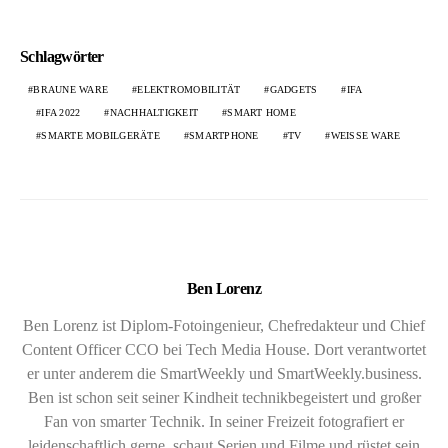
Schlagwörter
BRAUNE WARE
ELEKTROMOBILITÄT
GADGETS
IFA
IFA 2022
NACHHALTIGKEIT
SMART HOME
SMARTE MOBILGERÄTE
SMARTPHONE
TV
WEISSE WARE
Ben Lorenz
Ben Lorenz ist Diplom-Fotoingenieur, Chefredakteur und Chief
Content Officer CCO bei Tech Media House. Dort verantwortet
er unter anderem die SmartWeekly und SmartWeekly.business.
Ben ist schon seit seiner Kindheit technikbegeistert und großer
Fan von smarter Technik. In seiner Freizeit fotografiert er
leidenschaftlich gerne, schaut Serien und Filme und rüstet sein