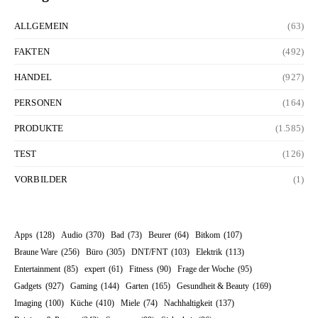
ALLGEMEIN
(63)
FAKTEN
(492)
HANDEL
(927)
PERSONEN
(164)
PRODUKTE
(1.585)
TEST
(126)
VORBILDER
(1)
Apps
(128)
Audio
(370)
Bad
(73)
Beurer
(64)
Bitkom
(107)
Braune Ware
(256)
Büro
(305)
DNT/FNT
(103)
Elektrik
(113)
Entertainment
(85)
expert
(61)
Fitness
(90)
Frage der Woche
(95)
Gadgets
(927)
Gaming
(144)
Garten
(165)
Gesundheit & Beauty
(169)
Imaging
(100)
Küche
(410)
Miele
(74)
Nachhaltigkeit
(137)