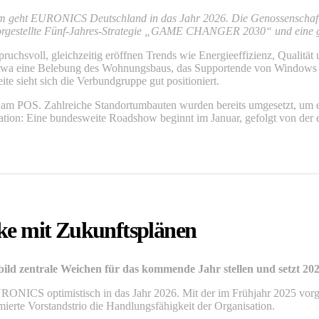
team geht EURONICS Deutschland in das Jahr 2026. Die Genossenschaft
vorgestellte Fünf-Jahres-Strategie „GAME CHANGER 2030“ und eine ge
hsvoll, gleichzeitig eröffnen Trends wie Energieeffizienz, Qualität u
twa eine Belebung des Wohnungsbaus, das Supportende von Windows 1
e sieht sich die Verbundgruppe gut positioniert.
am POS. Zahlreiche Standortumbauten wurden bereits umgesetzt, um ei
kation: Eine bundesweite Roadshow beginnt im Januar, gefolgt von der
e mit Zukunftsplänen
d zentrale Weichen für das kommende Jahr stellen und setzt 2026
URONICS optimistisch in das Jahr 2026. Mit der im Frühjahr 2025 v
mierte Vorstandstrio die Handlungsfähigkeit der Organisation.