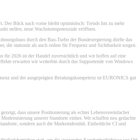
 Der Blick nach vorne bleibt optimistisch: Trends hin zu mehr
nkt stellen, neue Wachstumspotenziale eröffnen.
Wohnungsbaus durch den Bau-Turbo der Bundesregierung dürfte das
, die stationär als auch online für Frequenz und Sichtbarkeit sorgen.
ür 2026 ist der Handel zuversichtlich und wir hoffen auf eine
ffekte erwarten wir weiterhin durch das Supportende von Windows
Präsenz und der ausgeprägten Beratungskompetenz ist EURONICS gut
zeigt, dass unsere Positionierung als echter Lebensvereinfacher
 Modernisierung unserer Standorte einher. Wir schaffen neu gedachte
tandorte, sondern auch die Markenidentität. Einheitliche CI und
gliedsbetrieben statt, um die steigenden Kundenbedürfnisse vor Ort