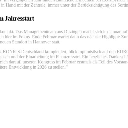
in Hand mit der Zentrale, immer unter der Berücksichtigung des Sort
 Jahresstart
erkontakt. Das Managementteam aus Ditzingen macht sich im Januar au
hen hier im Fokus. Ende Februar wartet dann das nächste Highlight: Zu
euen Standort in Hannover statt.
i EURONICS Deutschland komplettiert, blickt optimistisch auf den E
usch und der Einarbeitung im Finanzressort. Ein herzliches Dankeschö
ch mich darauf, unseren Kongress im Februar erstmals als Teil des Vorst
tere Entwicklung in 2026 zu stellen.”