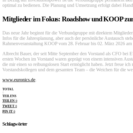
optimal zu bedienen. Die Planung und Umsetzung erfolgt dabei Hand 
Mitglieder im Fokus: Roadshow und KOOP zum
Das neue Jahr beginnt für die Verbundgruppe mit direktem Mitglied
Infos für die Jahresplanung, aber auch der persönliche Austausch ste
Rahmenveranstaltung KOOP vom 28. Februar bis 02. März 2026 am n
Albrecht Bauer, der seit Mitte September den Vorstand als CFO be
ersten Wochen im Vorstand waren geprägt von einem intensiven Austa
die mir einen so reibungslosen Start ermöglicht haben. Jetzt freue i
Vorstandskollegen und dem gesamten Team – die Weichen für die wei
www.euronics.de
.
TOTAL
0
TEILENS
TEILEN
0
TWEET
0
PIN IT
0
Schlagwörter