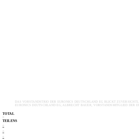
DAS VORSTANDSTRIO DER EURONICS DEUTSCHLAND EG BLICKT ZUVERSICHTLIC
EURONICS DEUTSCHLAND EG; ALBRECHT BAUER, VORSTANDSMITGLIED DER EU
TOTAL
0
TEILENS
0
0
0