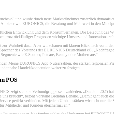
chsvoll und wurde durch neue Marktteilnehmer zusätzlich dynamisiert.
ür Anbieter wie EURONICS, die Beratung und Mehrwert in den Mittelpu
chaftlichen Entwicklung und dem Konsumverhalten. Die Belebung des 
en trotz rückläufiger Prognosen wichtige Umsatz- und Innovationstreiber
r Wahrheit dazu. Aber wir schauen mit klarem Blick nach vorn, denn f
r, Sprecher des Vorstands der EURONICS Deutschland eG. „Nachfragee
Segmente wie E-Scooter, Petcare, Beauty oder Mothercare.“
chsenden Meine EURONICS App-Nutzerzahlen, der starken regionalen 
kundennahe Handelskooperation weiter zu festigen.
t am POS
S zeigt sich die Verbundgruppe sehr zufrieden. „Das Jahr 2025 hat ge
e uns braucht“, betont Vorstand Brendan Lenane. „Damit geht auch die
ervice perfekt verbinden. Mit jedem Umbau stärken wir nicht nur die S
ür Mitglieder und Kunden gleichermaßen.“
tiv. Im vergangenen Jahr fanden zahlreiche Umbauten bei EURONICS Mit