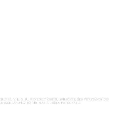
UPPE. V. L. N. R.: BENEDICT KOBER, SPRECHER DES VORSTANDS DER
UTSCHLAND EG. (C) THOMAS B. JONES FOTOGRAFIE