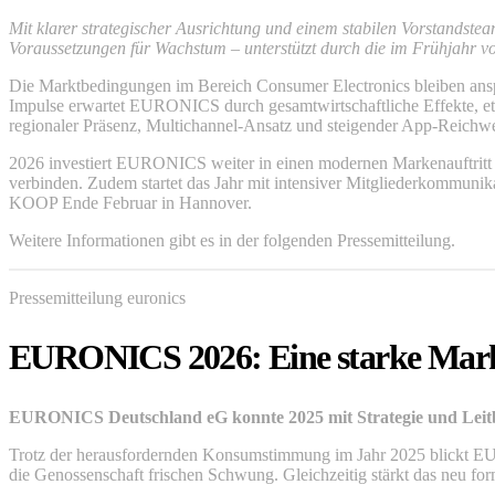
Mit klarer strategischer Ausrichtung und einem stabilen Vorstands
Voraussetzungen für Wachstum – unterstützt durch die im Frühjahr 
Die Marktbedingungen im Bereich Consumer Electronics bleiben anspruc
Impulse erwartet EURONICS durch gesamtwirtschaftliche Effekte, e
regionaler Präsenz, Multichannel-Ansatz und steigender App-Reichweit
2026 investiert EURONICS weiter in einen modernen Markenauftritt 
verbinden. Zudem startet das Jahr mit intensiver Mitgliederkommuni
KOOP Ende Februar in Hannover.
Weitere Informationen gibt es in der folgenden Pressemitteilung.
Pressemitteilung euronics
EURONICS 2026: Eine starke Mark
EURONICS Deutschland eG konnte 2025 mit Strategie und Leitbil
Trotz der herausfordernden Konsumstimmung im Jahr 2025 blickt E
die Genossenschaft frischen Schwung. Gleichzeitig stärkt das neu for