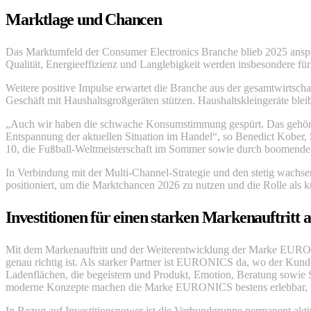
Marktlage und Chancen
Das Marktumfeld der Consumer Electronics Branche blieb 2025 anspru
Qualität, Energieeffizienz und Langlebigkeit werden insbesondere f
Weitere positive Impulse erwartet die Branche aus der gesamtwirts
Geschäft mit Haushaltsgroßgeräten stützen. Haushaltskleingeräte bleib
„Auch wir haben die schwache Konsumstimmung gespürt. Das gehört zu
Entspannung der aktuellen Situation im Handel“, so Benedict Kobe
10, die Fußball-Weltmeisterschaft im Sommer sowie durch boomende 
In Verbindung mit der Multi-Channel-Strategie und den stetig wa
positioniert, um die Marktchancen 2026 zu nutzen und die Rolle als 
Investitionen für einen starken Markenauftrit
Mit dem Markenauftritt und der Weiterentwicklung der Marke EURONIC
genau richtig ist. Als starker Partner ist EURONICS da, wo der Kund
Ladenflächen, die begeistern und Produkt, Emotion, Beratung sowie S
moderne Konzepte machen die Marke EURONICS bestens erlebbar, f
In Bezug auf Investitionspower ist die Verbundgruppe permanent ak