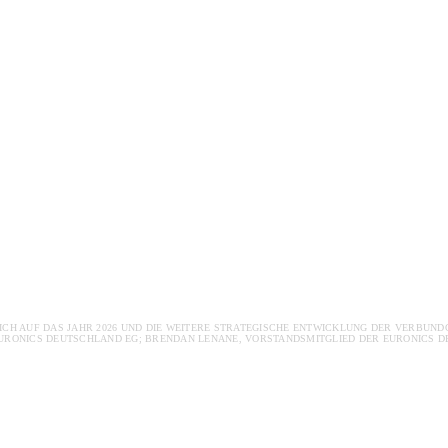
H AUF DAS JAHR 2026 UND DIE WEITERE STRATEGISCHE ENTWICKLUNG DER VERBUNDGR
RONICS DEUTSCHLAND EG; BRENDAN LENANE, VORSTANDSMITGLIED DER EURONICS DE