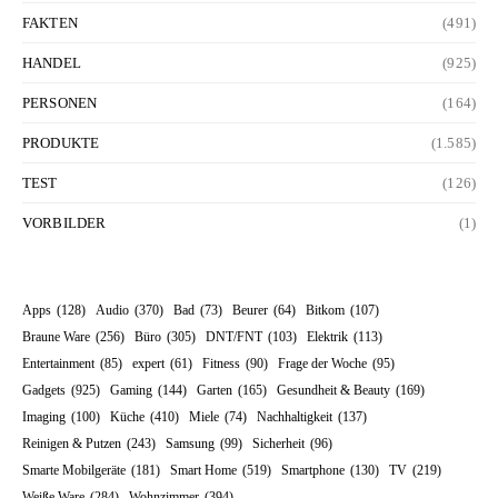
FAKTEN
(491)
HANDEL
(925)
PERSONEN
(164)
PRODUKTE
(1.585)
TEST
(126)
VORBILDER
(1)
Apps
(128)
Audio
(370)
Bad
(73)
Beurer
(64)
Bitkom
(107)
Braune Ware
(256)
Büro
(305)
DNT/FNT
(103)
Elektrik
(113)
Entertainment
(85)
expert
(61)
Fitness
(90)
Frage der Woche
(95)
Gadgets
(925)
Gaming
(144)
Garten
(165)
Gesundheit & Beauty
(169)
Imaging
(100)
Küche
(410)
Miele
(74)
Nachhaltigkeit
(137)
Reinigen & Putzen
(243)
Samsung
(99)
Sicherheit
(96)
Smarte Mobilgeräte
(181)
Smart Home
(519)
Smartphone
(130)
TV
(219)
Weiße Ware
(284)
Wohnzimmer
(394)