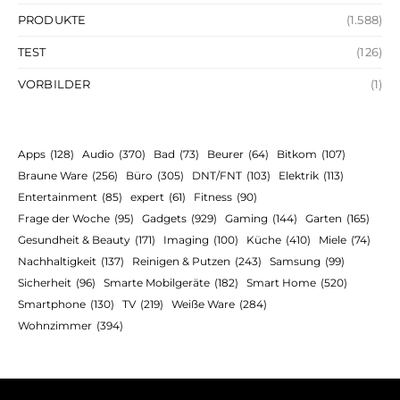
PRODUKTE
(1.588)
TEST
(126)
VORBILDER
(1)
Apps
(128)
Audio
(370)
Bad
(73)
Beurer
(64)
Bitkom
(107)
Braune Ware
(256)
Büro
(305)
DNT/FNT
(103)
Elektrik
(113)
Entertainment
(85)
expert
(61)
Fitness
(90)
Frage der Woche
(95)
Gadgets
(929)
Gaming
(144)
Garten
(165)
Gesundheit & Beauty
(171)
Imaging
(100)
Küche
(410)
Miele
(74)
Nachhaltigkeit
(137)
Reinigen & Putzen
(243)
Samsung
(99)
Sicherheit
(96)
Smarte Mobilgeräte
(182)
Smart Home
(520)
Smartphone
(130)
TV
(219)
Weiße Ware
(284)
Wohnzimmer
(394)