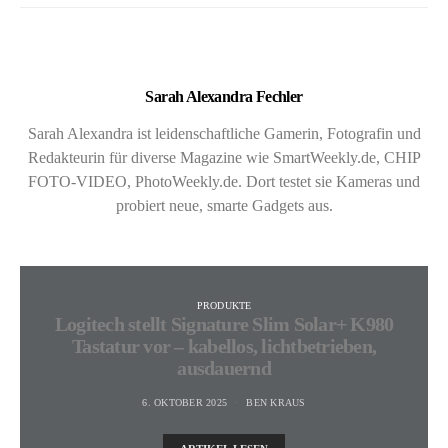
Sarah Alexandra Fechler
Sarah Alexandra ist leidenschaftliche Gamerin, Fotografin und
Redakteurin für diverse Magazine wie SmartWeekly.de, CHIP
FOTO-VIDEO, PhotoWeekly.de. Dort testet sie Kameras und
probiert neue, smarte Gadgets aus.
PRODUKTE
Logitech stellt Signature Slim Solar+ K980
Tastatur vor – kabellos, lichtbetrieben,
ausdauernd
6. OKTOBER 2025
BEN KRAUS