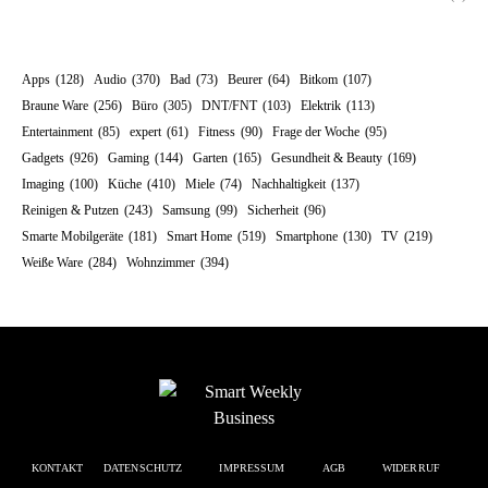
Apps
(128)
Audio
(370)
Bad
(73)
Beurer
(64)
Bitkom
(107)
Braune Ware
(256)
Büro
(305)
DNT/FNT
(103)
Elektrik
(113)
Entertainment
(85)
expert
(61)
Fitness
(90)
Frage der Woche
(95)
Gadgets
(926)
Gaming
(144)
Garten
(165)
Gesundheit & Beauty
(169)
Imaging
(100)
Küche
(410)
Miele
(74)
Nachhaltigkeit
(137)
Reinigen & Putzen
(243)
Samsung
(99)
Sicherheit
(96)
Smarte Mobilgeräte
(181)
Smart Home
(519)
Smartphone
(130)
TV
(219)
Weiße Ware
(284)
Wohnzimmer
(394)
KONTAKT
DATENSCHUTZ
IMPRESSUM
AGB
WIDERRUF