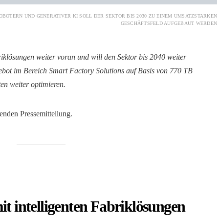
OBOTERN UND GENERATIVER KI SOLL DER SEKTOR BIS 2030 ZU EINEM UMSATZSTARKEN
GESCHÄFTSFELD AUFGEBAUT WERDEN
riklösungen weiter voran und will den Sektor bis 2040 weiter
bot im Bereich Smart Factory Solutions auf Basis von 770 TB
en weiter optimieren.
genden Pressemitteilung.
it intelligenten Fabriklösungen