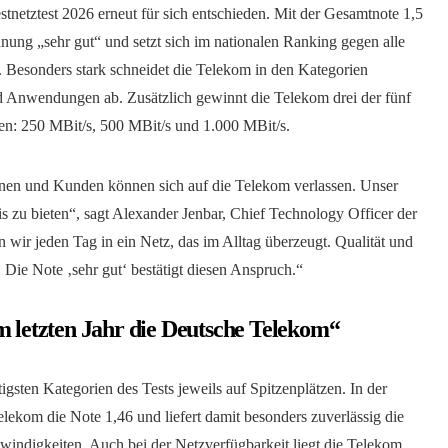
netztest 2026 erneut für sich entschieden. Mit der Gesamtnote 1,5
hnung „sehr gut“ und setzt sich im nationalen Ranking gegen alle
 Besonders stark schneidet die Telekom in den Kategorien
nd Anwendungen ab. Zusätzlich gewinnt die Telekom drei der fünf
en: 250 MBit/s, 500 MBit/s und 1.000 MBit/s.
nnen und Kunden können sich auf die Telekom verlassen. Unser
nis zu bieten“, sagt Alexander Jenbar, Chief Technology Officer der
 wir jeden Tag in ein Netz, das im Alltag überzeugt. Qualität und
r. Die Note ‚sehr gut‘ bestätigt diesen Anspruch.“
m letzten Jahr die Deutsche Telekom“
gsten Kategorien des Tests jeweils auf Spitzenplätzen. In der
Telekom die Note 1,46 und liefert damit besonders zuverlässig die
ndigkeiten. Auch bei der Netzverfügbarkeit liegt die Telekom