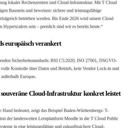
ung lokaler Rechenzentren und Cloud-Infrastruktur. Mit T Cloud
htigen Baustein und beweisen: sichere und leistungsfähige
folgreich betrieben werden. Bis Ende 2026 wird unsere Cloud
Hyperscalern sein – preislich sind wir es bereits heute.“
ds europäisch verankert
geltenden Sicherheitsstandards: BSI C5:2020, ISO 27001, DSGVO-
 volle Kontrolle über Daten und Betrieb, kein Vendor Lock-in und
 außerhalb Europas.
souveräne Cloud-Infrastruktur konkret leistet
che Hand bedeutet, zeigt das Beispiel Baden-Württembergs: T-
tion der landesweiten Lernplattform Moodle in die T Cloud Public
ysteme in eine leistungsfähige und zukunftssichere Cloud-