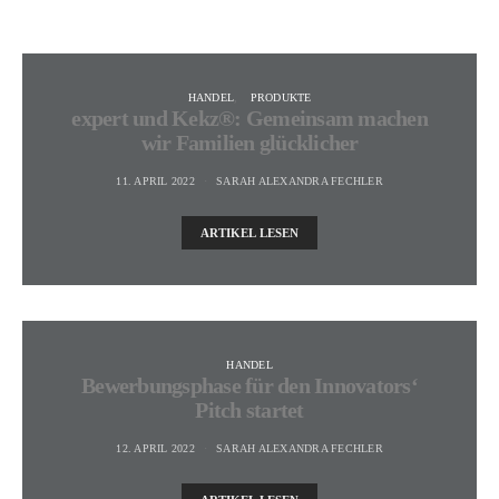
HANDEL
PRODUKTE
expert und Kekz®: Gemeinsam machen
wir Familien glücklicher
11. APRIL 2022
SARAH ALEXANDRA FECHLER
ARTIKEL LESEN
HANDEL
Bewerbungsphase für den Innovators‘
Pitch startet
12. APRIL 2022
SARAH ALEXANDRA FECHLER