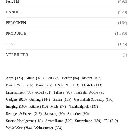
FAKTEN
(492)
HANDEL
(928)
PERSONEN
(164)
PRODUKTE
(1.586)
TEST
(126)
VORBILDER
(1)
Apps
(128)
Audio
(370)
Bad
(73)
Beurer
(64)
Bitkom
(107)
Braune Ware
(256)
Büro
(305)
DNT/FNT
(103)
Elektrik
(113)
Entertainment
(85)
expert
(61)
Fitness
(90)
Frage der Woche
(95)
Gadgets
(928)
Gaming
(144)
Garten
(165)
Gesundheit & Beauty
(170)
Imaging
(100)
Küche
(410)
Miele
(74)
Nachhaltigkeit
(137)
Reinigen & Putzen
(243)
Samsung
(99)
Sicherheit
(96)
Smarte Mobilgeräte
(182)
Smart Home
(520)
Smartphone
(130)
TV
(219)
Weiße Ware
(284)
Wohnzimmer
(394)