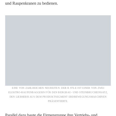
und Raupenkranen zu bedienen.
EINE VON ZAHLREICHEN NEUHEITEN: DER R 976-E IST EINER VON ZWEI
ELEKTRO-RAUPENBAGGERN FÜR DEN BERGBAU- UND STEINBRUCHEINSATZ,
DEN LIEBHERR AUS DEM PRODUKTSEGMENT ERDBEWEGUNGSMASCHINEN
PRÄSENTIERTE.
Parallel dazu baute die Firmengruppe ihre Vertriebs- und