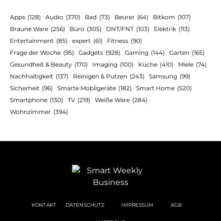
Apps
(128)
Audio
(370)
Bad
(73)
Beurer
(64)
Bitkom
(107)
Braune Ware
(256)
Büro
(305)
DNT/FNT
(103)
Elektrik
(113)
Entertainment
(85)
expert
(61)
Fitness
(90)
Frage der Woche
(95)
Gadgets
(928)
Gaming
(144)
Garten
(165)
Gesundheit & Beauty
(170)
Imaging
(100)
Küche
(410)
Miele
(74)
Nachhaltigkeit
(137)
Reinigen & Putzen
(243)
Samsung
(99)
Sicherheit
(96)
Smarte Mobilgeräte
(182)
Smart Home
(520)
Smartphone
(130)
TV
(219)
Weiße Ware
(284)
Wohnzimmer
(394)
KONTAKT
DATENSCHUTZ
IMPRESSUM
AGB