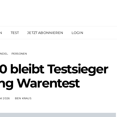
N
TEST
JETZT ABONNIEREN
LOGIN
NDEL
PERSONEN
 bleibt Testsieger
ung Warentest
UNI 2026
BEN KRAUS