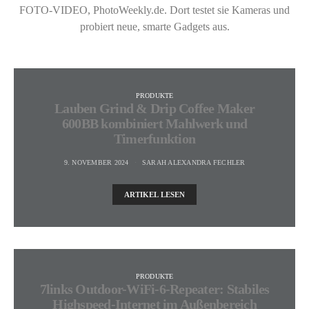
FOTO-VIDEO, PhotoWeekly.de. Dort testet sie Kameras und
probiert neue, smarte Gadgets aus.
PRODUKTE
Lauben Grind & Drip Coffee Maker
600BB kombiniert Mahlwerk und
Timerfunktion
9. NOVEMBER 2024
SARAH ALEXANDRA FECHLER
ARTIKEL LESEN
PRODUKTE
7links Outdoor-WiFi-6-Repeater: Stabiles
Highspeed-Internet im Außenbereich