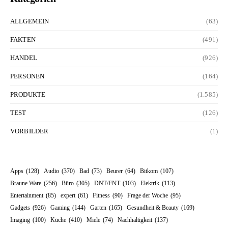
ALLGEMEIN
(63)
FAKTEN
(491)
HANDEL
(926)
PERSONEN
(164)
PRODUKTE
(1.585)
TEST
(126)
VORBILDER
(1)
Apps
(128)
Audio
(370)
Bad
(73)
Beurer
(64)
Bitkom
(107)
Braune Ware
(256)
Büro
(305)
DNT/FNT
(103)
Elektrik
(113)
Entertainment
(85)
expert
(61)
Fitness
(90)
Frage der Woche
(95)
Gadgets
(926)
Gaming
(144)
Garten
(165)
Gesundheit & Beauty
(169)
Imaging
(100)
Küche
(410)
Miele
(74)
Nachhaltigkeit
(137)