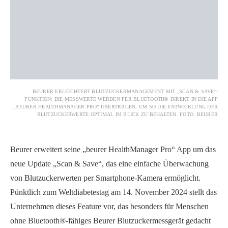
BEURER ERLEICHTERT BLUTZUCKERMANAGEMENT MIT „SCAN & SAVE“-
FUNKTION: DIE MESSWERTE WERDEN PER BLUETOOTH® DIREKT IN DIE APP
„BEURER HEALTHMANAGER PRO” ÜBERTRAGEN, UM SO DIE ENTWICKLUNG DER
BLUTZUCKERWERTE OPTIMAL IM BLICK ZU BEHALTEN. FOTO: BEURER
Beurer erweitert seine „beurer HealthManager Pro“ App um das
neue Update „Scan & Save“, das eine einfache Überwachung
von Blutzuckerwerten per Smartphone-Kamera ermöglicht.
Pünktlich zum Weltdiabetestag am 14. November 2024 stellt das
Unternehmen dieses Feature vor, das besonders für Menschen
ohne Bluetooth®-fähiges Beurer Blutzuckermessgerät gedacht