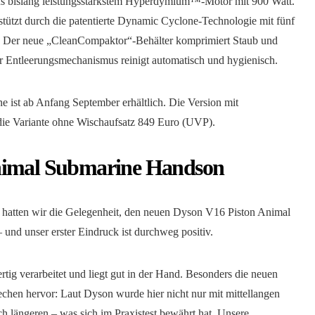
s bislang leistungsstärkstem Hyperdymium™-Motor mit 900 Watt.
rstützt durch die patentierte Dynamic Cyclone-Technologie mit fünf
. Der neue „CleanCompaktor“-Behälter komprimiert Staub und
r Entleerungsmechanismus reinigt automatisch und hygienisch.
ist ab Anfang September erhältlich. Die Version mit
die Variante ohne Wischaufsatz 849 Euro (UVP).
nimal Submarine Handson
 hatten wir die Gelegenheit, den neuen Dyson V16 Piston Animal
und unser erster Eindruck ist durchweg positiv.
ig verarbeitet und liegt gut in der Hand. Besonders die neuen
chen hervor: Laut Dyson wurde hier nicht nur mit mittellangen
ch längeren – was sich im Praxistest bewährt hat. Unsere