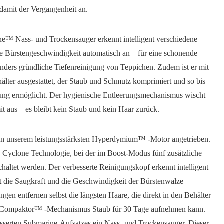
damit der Vergangenheit an.
e™ Nass- und Trockensauger erkennt intelligent verschiedene
e Bürstengeschwindigkeit automatisch an – für eine schonende
ders gründliche Tiefenreinigung von Teppichen. Zudem ist er mit
er ausgestattet, der Staub und Schmutz komprimiert und so bis
rung ermöglicht. Der hygienische Entleerungsmechanismus wischt
t aus – es bleibt kein Staub und kein Haar zurück.
n unserem leistungsstärksten Hyperdymium™ -Motor angetrieben.
c Cyclone Technologie, bei der im Boost-Modus fünf zusätzliche
chaltet werden. Der verbesserte Reinigungskopf erkennt intelligent
 die Saugkraft und die Geschwindigkeit der Bürstenwalze
gen entfernen selbst die längsten Haare, die direkt in den Behälter
anCompaktor™ -Mechanismus Staub für 30 Tage aufnehmen kann.
esserten Submarine-Aufsatzes ein Nass- und Trockensauger. Dieser