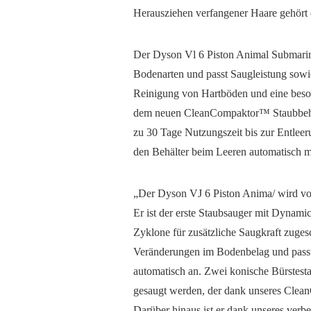
Herausziehen verfangener Haare gehört 
Der Dyson Vl 6 Piston Animal Submarin
Bodenarten und passt Saugleistung sowi
Reinigung von Hartböden und eine beson
dem neuen CleanCompaktor™ Staubbehält
zu 30 Tage Nutzungszeit bis zur Entlee
den Behälter beim Leeren automatisch mi
„Der Dyson VJ 6 Piston Anima/ wird vo
Er ist der erste Staubsauger mit Dynami
Zyklone für zusätzliche Saugkraft zuges
Veränderungen im Bodenbelag und passt
automatisch an. Zwei konische Bürstestan
gesaugt werden, der dank unseres Cle
Darüber hinaus ist er dank unseres verb