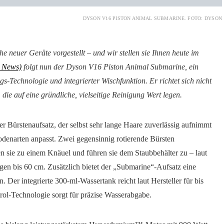
DYSON V16 PISTON ANIMAL SUBMARINE. FOTO: DYSON
he neuer Geräte vorgestellt – und wir stellen sie Ihnen heute im
r News)
folgt nun der Dyson V16 Piston Animal Submarine, ein
-Technologie und integrierter Wischfunktion. Er richtet sich nicht
 die auf eine gründliche, vielseitige Reinigung Wert legen.
er Bürstenaufsatz, der selbst sehr lange Haare zuverlässig aufnimmt
odenarten anpasst. Zwei gegensinnig rotierende Bürsten
en sie zu einem Knäuel und führen sie dem Staubbehälter zu – laut
gen bis 60 cm. Zusätzlich bietet der „Submarine“-Aufsatz eine
. Der integrierte 300-ml-Wassertank reicht laut Hersteller für bis
rol-Technologie sorgt für präzise Wasserabgabe.