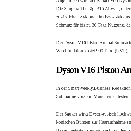
Angetrieben wird der Sauger von Dyson
Die Saugkraft beträgt 315 Airwatt, unte
zusätzlichen Zyklonen im Boost-Modus
Schmutz für bis zu 30 Tage Nutzung, de
Der Dyson V16 Piston Animal Submarine 
Wischfunktion kostet 999 Euro (UVP), 
Dyson V16 Piston A
In der SmartWeekly.Business-Redaktion
Submarine vorab in München zu testen – 
Der Sauger wirkt Dyson-typisch hochwert
konischen Bürsten zur Haaraufnahme ste
Haaren getestet, sondern auch mit deutli