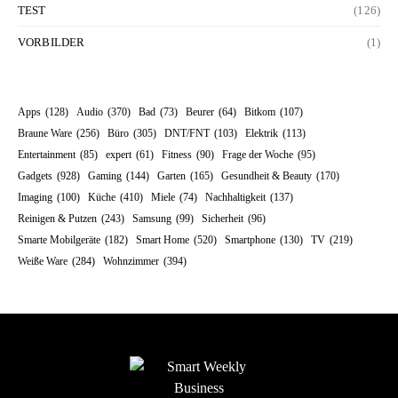
TEST
(126)
VORBILDER
(1)
Apps
(128)
Audio
(370)
Bad
(73)
Beurer
(64)
Bitkom
(107)
Braune Ware
(256)
Büro
(305)
DNT/FNT
(103)
Elektrik
(113)
Entertainment
(85)
expert
(61)
Fitness
(90)
Frage der Woche
(95)
Gadgets
(928)
Gaming
(144)
Garten
(165)
Gesundheit & Beauty
(170)
Imaging
(100)
Küche
(410)
Miele
(74)
Nachhaltigkeit
(137)
Reinigen & Putzen
(243)
Samsung
(99)
Sicherheit
(96)
Smarte Mobilgeräte
(182)
Smart Home
(520)
Smartphone
(130)
TV
(219)
Weiße Ware
(284)
Wohnzimmer
(394)