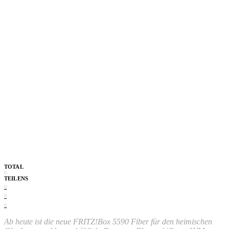
TOTAL
0
TEILENS
0
0
0
Ab heute ist die neue FRITZ!Box 5590 Fiber für den heimischen