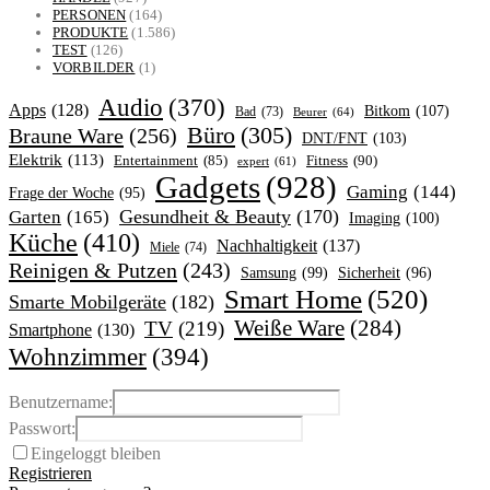
PERSONEN
(164)
PRODUKTE
(1.586)
TEST
(126)
VORBILDER
(1)
Audio
(370)
Apps
(128)
Bitkom
(107)
Bad
(73)
Beurer
(64)
Büro
(305)
Braune Ware
(256)
DNT/FNT
(103)
Elektrik
(113)
Fitness
(90)
Entertainment
(85)
expert
(61)
Gadgets
(928)
Gaming
(144)
Frage der Woche
(95)
Garten
(165)
Gesundheit & Beauty
(170)
Imaging
(100)
Küche
(410)
Nachhaltigkeit
(137)
Miele
(74)
Reinigen & Putzen
(243)
Samsung
(99)
Sicherheit
(96)
Smart Home
(520)
Smarte Mobilgeräte
(182)
Weiße Ware
(284)
TV
(219)
Smartphone
(130)
Wohnzimmer
(394)
Benutzername:
Passwort:
Eingeloggt bleiben
Registrieren