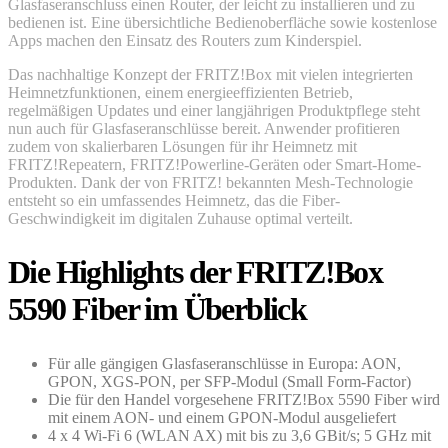
Glasfaseranschluss einen Router, der leicht zu installieren und zu
bedienen ist. Eine übersichtliche Bedienoberfläche sowie kostenlose
Apps machen den Einsatz des Routers zum Kinderspiel.
Das nachhaltige Konzept der FRITZ!Box mit vielen integrierten
Heimnetzfunktionen, einem energieeffizienten Betrieb,
regelmäßigen Updates und einer langjährigen Produktpflege steht
nun auch für Glasfaseranschlüsse bereit. Anwender profitieren
zudem von skalierbaren Lösungen für ihr Heimnetz mit
FRITZ!Repeatern, FRITZ!Powerline-Geräten oder Smart-Home-
Produkten. Dank der von FRITZ! bekannten Mesh-Technologie
entsteht so ein umfassendes Heimnetz, das die Fiber-
Geschwindigkeit im digitalen Zuhause optimal verteilt.
Die Highlights der FRITZ!Box
5590 Fiber im Überblick
Für alle gängigen Glasfaseranschlüsse in Europa: AON,
GPON, XGS-PON, per SFP-Modul (Small Form-Factor)
Die für den Handel vorgesehene FRITZ!Box 5590 Fiber wird
mit einem AON- und einem GPON-Modul ausgeliefert
4 x 4 Wi-Fi 6 (WLAN AX) mit bis zu 3,6 GBit/s; 5 GHz mit