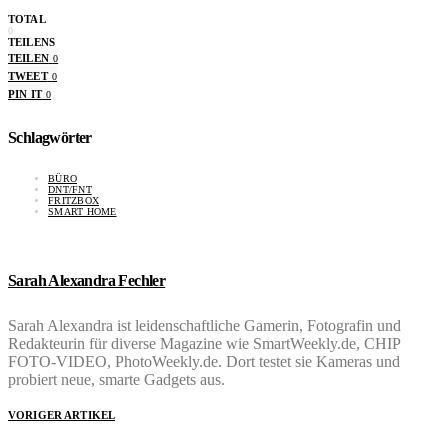
TOTAL
0
TEILENS
TEILEN
0
TWEET
0
PIN IT
0
Schlagwörter
BÜRO
DNT/FNT
FRITZBOX
SMART HOME
Sarah Alexandra Fechler
Sarah Alexandra ist leidenschaftliche Gamerin, Fotografin und
Redakteurin für diverse Magazine wie SmartWeekly.de, CHIP
FOTO-VIDEO, PhotoWeekly.de. Dort testet sie Kameras und
probiert neue, smarte Gadgets aus.
VORIGER ARTIKEL