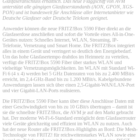
Glasfaseranschluss erhältlich. Das neue Flaggschiff von AVM
unterstützt alle gängigen Glasfaserstandards (AON, GPON, XGS-
PON) und ist bundesweit für Anschlüsse aller Internetanbieter wie
Deutsche Glasfaser oder Deutsche Telekom geeignet.
Anwender können die neue FRITZ!Box 5590 Fiber direkt an die
Glasfaserdose anschließen und sofort die Vorteile eines All-in-One-
Gerätes nutzen: Schnelles Internet, WLAN, Streaming, IP-
Telefonie, Vernetzung und Smart Home. Die FRITZ!Box integriert
alles in einem Gerät und verringert so deutlich den Energiebedarf.
Um das hohe Glasfasertempo drahtlos im Heimnetz zu verteilen,
verfügt die FRITZ!Box 5590 Fiber über starkes WLAN und
vielseitige Vernetzungsmöglichkeiten. Im WLAN mit Standard Wi-
Fi 6 (4 x 4) werden bei 5 GHz Datenraten von bis zu 2.400 MBit/s
erreicht, im 2,4-GHz-Band bis zu 1.200 MBit/s. Kabelgebundene
Anwendungen lassen sich über einen 2,5-Gigabit-WAN/LAN-Port
und vier Gigabit-LAN-Ports realisieren.
Die FRITZ!Box 5590 Fiber kann über diese Anschlüsse Daten mit
einer Geschwindigkeit von bis zu 10 GBit/s übertragen – damit ist
sie die schnellste FRITZ!Box, die AVM je auf den Markt gebracht
hat. Der moderne Wi-Fi-6-Standard ermöglicht dem Glasfaserrouter
viele Geräte gleichzeitig und effizient im WLAN zu nutzen. Auch
hat der neue Router alle FRITZ!Box-Highlights an Bord: Die Mesh-
Technologie von FRITZ! für reichweitenstarkes WLAN sowie eine