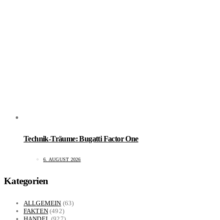
Technik-Träume: Bugatti Factor One
6. AUGUST 2026
Kategorien
ALLGEMEIN
(63)
FAKTEN
(492)
HANDEL
(927)