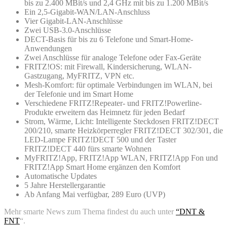
bis zu 2.400 MBit/s und 2,4 GHz mit bis zu 1.200 MBit/s
Ein 2,5-Gigabit-WAN/LAN-Anschluss
Vier Gigabit-LAN-Anschlüsse
Zwei USB-3.0-Anschlüsse
DECT-Basis für bis zu 6 Telefone und Smart-Home-
Anwendungen
Zwei Anschlüsse für analoge Telefone oder Fax-Geräte
FRITZ!OS: mit Firewall, Kindersicherung, WLAN-
Gastzugang, MyFRITZ, VPN etc.
Mesh-Komfort: für optimale Verbindungen im WLAN, bei
der Telefonie und im Smart Home
Verschiedene FRITZ!Repeater- und FRITZ!Powerline-
Produkte erweitern das Heimnetz für jeden Bedarf
Strom, Wärme, Licht: Intelligente Steckdosen FRITZ!DECT
200/210, smarte Heizkörperregler FRITZ!DECT 302/301, die
LED-Lampe FRITZ!DECT 500 und der Taster
FRITZ!DECT 440 fürs smarte Wohnen
MyFRITZ!App, FRITZ!App WLAN, FRITZ!App Fon und
FRITZ!App Smart Home ergänzen den Komfort
Automatische Updates
5 Jahre Herstellergarantie
Ab Anfang Mai verfügbar, 289 Euro (UVP)
Mehr smarte News zum Thema findest du auch unter
“DNT &
FNT
“.