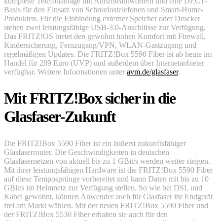
komplette Telefonanlage mit Anrufbeantwortern und eine DECT-
Basis für den Einsatz von Schnurlostelefonen und Smart-Home-
Produkten. Für die Einbindung externer Speicher oder Drucker
stehen zwei leistungsfähige USB-3.0-Anschlüsse zur Verfügung.
Das FRITZ!OS bietet den gewohnt hohen Komfort mit Firewall,
Kindersicherung, Fernzugang/VPN, WLAN-Gastzugang und
regelmäßigen Updates. Die FRITZ!Box 5590 Fiber ist ab heute im
Handel für 289 Euro (UVP) und außerdem über Internetanbieter
verfügbar. Weitere Informationen unter
avm.de/glasfaser
.
Mit FRITZ!Box sicher in die
Glasfaser-Zukunft
Die FRITZ!Box 5590 Fiber ist ein äußerst zukunftsfähiger
Glasfaserrouter. Die Geschwindigkeiten in deutschen
Glasfasernetzen von aktuell bis zu 1 GBit/s werden weiter steigen.
Mit ihrer leistungsfähigen Hardware ist die FRITZ!Box 5590 Fiber
auf diese Temposprünge vorbereitet und kann Daten mit bis zu 10
GBit/s im Heimnetz zur Verfügung stellen. So wie bei DSL und
Kabel gewohnt, können Anwender auch für Glasfaser ihr Endgerät
frei am Markt wählen. Mit der neuen FRITZ!Box 5590 Fiber und
der FRITZ!Box 5530 Fiber erhalten sie auch für den