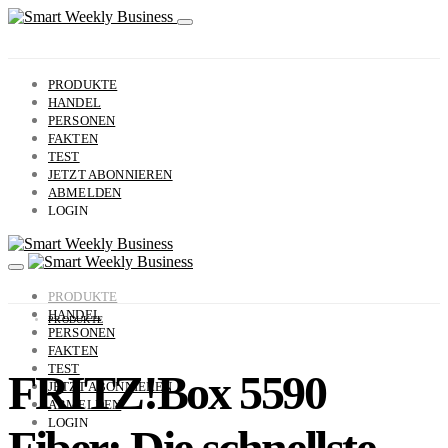
PRODUKTE
HANDEL
PERSONEN
FAKTEN
TEST
JETZT ABONNIEREN
ABMELDEN
LOGIN
PRODUKTE
HANDEL
PRODUKTE
PERSONEN
FAKTEN
TEST
FRITZ!Box 5590
JETZT ABONNIEREN
ABMELDEN
LOGIN
Fiber: Die schnellste