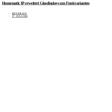
Homematic IP erweitert Glasdisplays um Funkvarianten
BEN KRAUS
27. JULI 2026