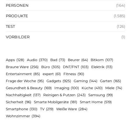
PERSONEN
(164)
PRODUKTE
(1.585)
TEST
(126)
VORBILDER
(1)
Apps
(128)
Audio
(370)
Bad
(73)
Beurer
(64)
Bitkom
(107)
Braune Ware
(256)
Büro
(305)
DNT/FNT
(103)
Elektrik
(113)
Entertainment
(85)
expert
(61)
Fitness
(90)
Frage der Woche
(95)
Gadgets
(925)
Gaming
(144)
Garten
(165)
Gesundheit & Beauty
(169)
Imaging
(100)
Küche
(410)
Miele
(74)
Nachhaltigkeit
(137)
Reinigen & Putzen
(243)
Samsung
(99)
Sicherheit
(96)
Smarte Mobilgeräte
(181)
Smart Home
(519)
Smartphone
(130)
TV
(219)
Weiße Ware
(284)
Wohnzimmer
(394)