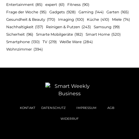
Entertainment
(85)
expert
(61)
Fitness
(90)
Frage der Woche
(95)
Gadgets
(928)
Gaming
(144)
Garten
(165)
Gesundheit & Beauty
(170)
Imaging
(100)
Küche
(410)
Miele
(74)
Nachhaltigkeit
(137)
Reinigen & Putzen
(243)
Samsung
(99)
Sicherheit
(96)
Smarte Mobilgeräte
(182)
Smart Home
(520)
Smartphone
(130)
TV
(219)
Weiße Ware
(284)
Wohnzimmer
(394)
KONTAKT
DATENSCHUTZ
IMPRESSUM
AGB
WIDERRUF