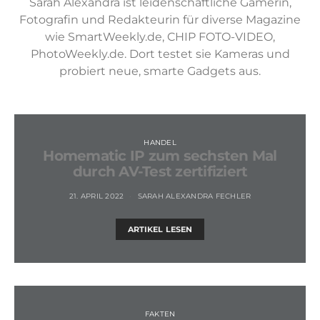
Sarah Alexandra ist leidenschaftliche Gamerin,
Fotografin und Redakteurin für diverse Magazine
wie SmartWeekly.de, CHIP FOTO-VIDEO,
PhotoWeekly.de. Dort testet sie Kameras und
probiert neue, smarte Gadgets aus.
HANDEL
Homematic IP zum sechsten Mal
durch AV-Test zertifiziert
21. APRIL 2022
SARAH ALEXANDRA FECHLER
ARTIKEL LESEN
FAKTEN