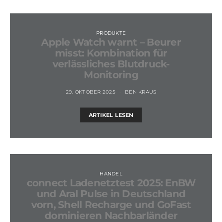
PRODUKTE
Apple Watch warnt – Beurer
misst: Kombination für
verlässliches Blutdruck-
Monitoring
29. OKTOBER 2025
BEN KRAUS
ARTIKEL LESEN
HANDEL
connect Ladenetztest 2025: EnBW
und Aral Pulse in Deutschland
vorn, Shell Recharge und GoFast
dominieren Nachbarländer