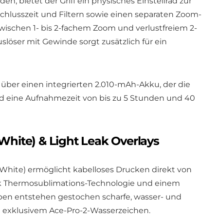
, bietet der Griff ein physisches Einstellrad zur
chlusszeit und Filtern sowie einen separaten Zoom-
zwischen 1- bis 2-fachem Zoom und verlustfreiem 2-
löser mit Gewinde sorgt zusätzlich für ein
f über einen integrierten 2.010-mAh-Akku, der die
d eine Aufnahmezeit von bis zu 5 Stunden und 40
 White) & Light Leak Overlays
 White) ermöglicht kabelloses Drucken direkt von
k Thermosublimations-Technologie und einem
rben entstehen gestochen scharfe, wasser- und
it exklusivem Ace-Pro-2-Wasserzeichen.