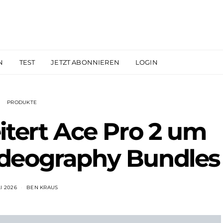
N
TEST
JETZT ABONNIEREN
LOGIN
PRODUKTE
itert Ace Pro 2 um
ideography Bundles
LI 2026
BEN KRAUS