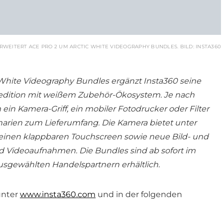
ERWEITERT ACE PRO 2 UM ARCTIC WHITE VIDEOGRAPHY BUNDLES. BILD: INSTA360
 White Videography Bundles ergänzt Insta360 seine
edition mit weißem Zubehör-Ökosystem. Je nach
n Kamera-Griff, ein mobiler Fotodrucker oder Filter
arien zum Lieferumfang. Die Kamera bietet unter
inen klappbaren Touchscreen sowie neue Bild- und
und Videoaufnahmen. Die Bundles sind ab sofort im
usgewählten Handelspartnern erhältlich.
unter
www.insta360.com
und in der folgenden