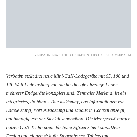
VERBATIM ERWEITERT CHARGER-PORTFOLIO. BILD: VERBATIM
Verbatim stellt drei neue Mini-GaN-Ladegeräte mit 65, 100 und
140 Watt Ladeleistung vor, die für das gleichzeitige Laden
mehrerer Endgeräte konzipiert sind. Zentrales Merkmal ist ein
integriertes, drehbares Touch-Display, das Informationen wie
Ladeleistung, Port-Auslastung und Modus in Echtzeit anzeigt,
unabhängig von der Steckdosenposition. Die Mehrport-Charger
nutzen GaN-Technologie für hohe Effizienz bei kompaktem
Design und eignen sich für Smartphones, Tablets und