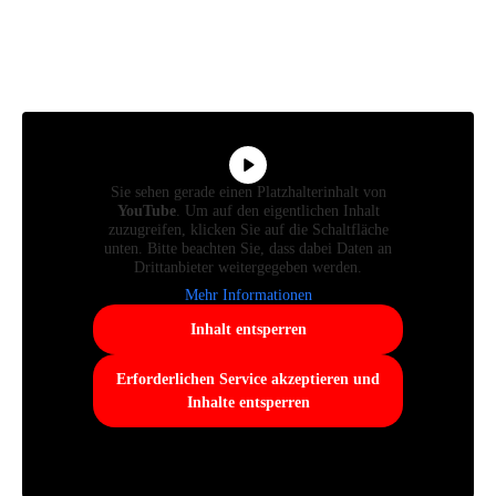
Sie sehen gerade einen Platzhalterinhalt von
YouTube
. Um auf den eigentlichen Inhalt
zuzugreifen, klicken Sie auf die Schaltfläche
unten. Bitte beachten Sie, dass dabei Daten an
Drittanbieter weitergegeben werden.
Mehr Informationen
Inhalt entsperren
Erforderlichen Service akzeptieren und
Inhalte entsperren