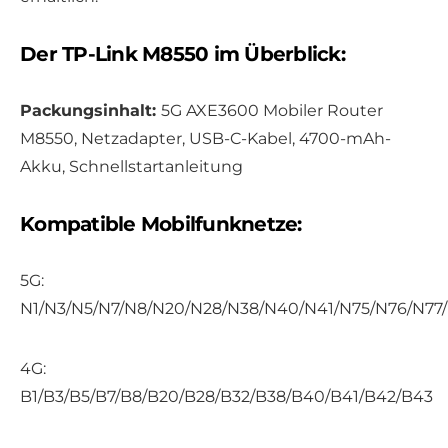
Der TP-Link M8550 im Überblick:
Packungsinhalt:
5G AXE3600 Mobiler Router
M8550, Netzadapter, USB-C-Kabel, 4700-mAh-
Akku, Schnellstartanleitung
Kompatible Mobilfunknetze:
5G:
N1/N3/N5/N7/N8/N20/N28/N38/N40/N41/N75/N76/N77
4G:
B1/B3/B5/B7/B8/B20/B28/B32/B38/B40/B41/B42/B43