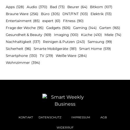
Apps
(128)
Audio
(370)
Bad
(73)
Beurer
(64)
Bitkom
(107)
Braune Ware
(256)
Büro
(305)
DNT/FNT
(103)
Elektrik
(113)
Entertainment
(85)
expert
(61)
Fitness
(90)
Frage der Woche
(95)
Gadgets
(926)
Gaming
(144)
Garten
(165)
Gesundheit & Beauty
(169)
Imaging
(100)
Küche
(410)
Miele
(74)
Nachhaltigkeit
(137)
Reinigen & Putzen
(243)
Samsung
(99)
Sicherheit
(96)
Smarte Mobilgeräte
(181)
Smart Home
(519)
Smartphone
(130)
TV
(219)
Weiße Ware
(284)
Wohnzimmer
(394)
KONTAKT
DATENSCHUTZ
IMPRESSUM
AGB
WIDERRUF