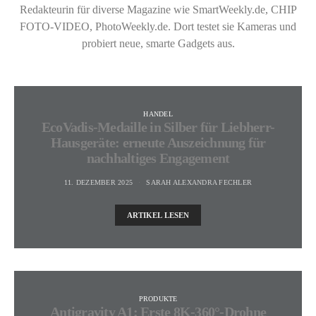
Redakteurin für diverse Magazine wie SmartWeekly.de, CHIP
FOTO-VIDEO, PhotoWeekly.de. Dort testet sie Kameras und
probiert neue, smarte Gadgets aus.
HANDEL
EcoVadis-Medaille in Silber für Liebherr-
Hausgeräte: erneute Auszeichnung für
nachhaltiges Engagement
11. DEZEMBER 2025
SARAH ALEXANDRA FECHLER
ARTIKEL LESEN
PRODUKTE
Antigravity A1: Erste 8K-360°-Drohne