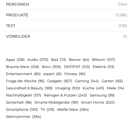
PERSONEN
(164)
PRODUKTE
(1.585)
TEST
(126)
VORBILDER
(1)
Apps
(128)
Audio
(370)
Bad
(73)
Beurer
(64)
Bitkom
(107)
Braune Ware
(256)
Büro
(305)
DNT/FNT
(103)
Elektrik
(113)
Entertainment
(85)
expert
(61)
Fitness
(90)
Frage der Woche
(95)
Gadgets
(927)
Gaming
(144)
Garten
(165)
Gesundheit & Beauty
(169)
Imaging
(100)
Küche
(410)
Miele
(74)
Nachhaltigkeit
(137)
Reinigen & Putzen
(243)
Samsung
(99)
Sicherheit
(96)
Smarte Mobilgeräte
(181)
Smart Home
(520)
Smartphone
(130)
TV
(219)
Weiße Ware
(284)
Wohnzimmer
(394)