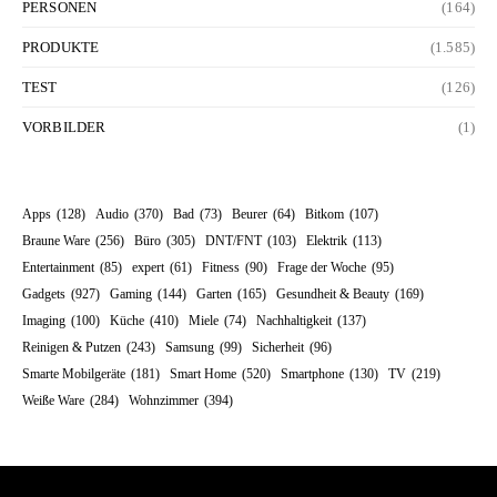
PERSONEN
(164)
PRODUKTE
(1.585)
TEST
(126)
VORBILDER
(1)
Apps
(128)
Audio
(370)
Bad
(73)
Beurer
(64)
Bitkom
(107)
Braune Ware
(256)
Büro
(305)
DNT/FNT
(103)
Elektrik
(113)
Entertainment
(85)
expert
(61)
Fitness
(90)
Frage der Woche
(95)
Gadgets
(927)
Gaming
(144)
Garten
(165)
Gesundheit & Beauty
(169)
Imaging
(100)
Küche
(410)
Miele
(74)
Nachhaltigkeit
(137)
Reinigen & Putzen
(243)
Samsung
(99)
Sicherheit
(96)
Smarte Mobilgeräte
(181)
Smart Home
(520)
Smartphone
(130)
TV
(219)
Weiße Ware
(284)
Wohnzimmer
(394)