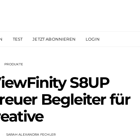
N
TEST
JETZT ABONNIEREN
LOGIN
PRODUKTE
iewFinity S8UP
reuer Begleiter für
eative
2
SARAH ALEXANDRA FECHLER