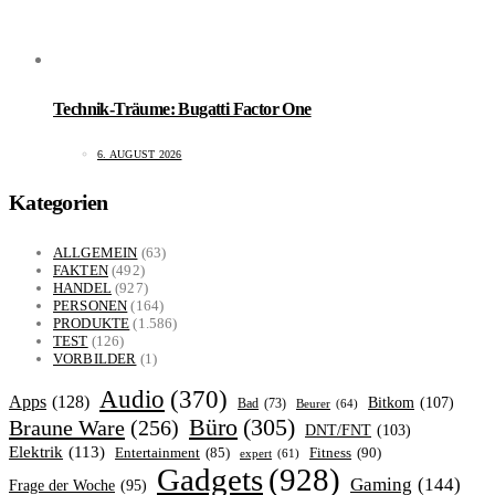
Technik-Träume: Bugatti Factor One
6. AUGUST 2026
Kategorien
ALLGEMEIN
(63)
FAKTEN
(492)
HANDEL
(927)
PERSONEN
(164)
PRODUKTE
(1.586)
TEST
(126)
VORBILDER
(1)
Audio
(370)
Apps
(128)
Bitkom
(107)
Bad
(73)
Beurer
(64)
Büro
(305)
Braune Ware
(256)
DNT/FNT
(103)
Elektrik
(113)
Fitness
(90)
Entertainment
(85)
expert
(61)
Gadgets
(928)
Gaming
(144)
Frage der Woche
(95)