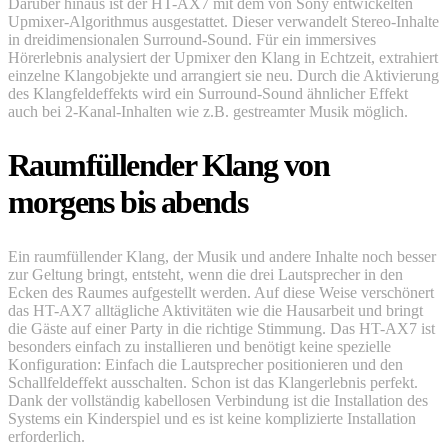
Darüber hinaus ist der HT-AX7 mit dem von Sony entwickelten
Upmixer-Algorithmus ausgestattet. Dieser verwandelt Stereo-Inhalte
in dreidimensionalen Surround-Sound. Für ein immersives
Hörerlebnis analysiert der Upmixer den Klang in Echtzeit, extrahiert
einzelne Klangobjekte und arrangiert sie neu. Durch die Aktivierung
des Klangfeldeffekts wird ein Surround-Sound ähnlicher Effekt
auch bei 2-Kanal-Inhalten wie z.B. gestreamter Musik möglich.
Raumfüllender Klang von
morgens bis abends
Ein raumfüllender Klang, der Musik und andere Inhalte noch besser
zur Geltung bringt, entsteht, wenn die drei Lautsprecher in den
Ecken des Raumes aufgestellt werden. Auf diese Weise verschönert
das HT-AX7 alltägliche Aktivitäten wie die Hausarbeit und bringt
die Gäste auf einer Party in die richtige Stimmung. Das HT-AX7 ist
besonders einfach zu installieren und benötigt keine spezielle
Konfiguration: Einfach die Lautsprecher positionieren und den
Schallfeldeffekt ausschalten. Schon ist das Klangerlebnis perfekt.
Dank der vollständig kabellosen Verbindung ist die Installation des
Systems ein Kinderspiel und es ist keine komplizierte Installation
erforderlich.