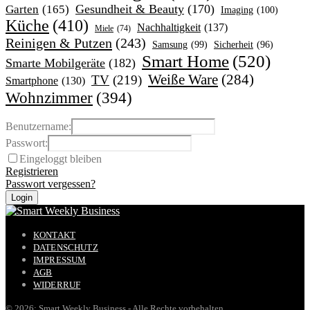
Garten
(165)
Gesundheit & Beauty
(170)
Imaging
(100)
Küche
(410)
Nachhaltigkeit
(137)
Miele
(74)
Reinigen & Putzen
(243)
Samsung
(99)
Sicherheit
(96)
Smart Home
(520)
Smarte Mobilgeräte
(182)
Weiße Ware
(284)
TV
(219)
Smartphone
(130)
Wohnzimmer
(394)
Benutzername:
Passwort:
Eingeloggt bleiben
Registrieren
Passwort vergessen?
KONTAKT
DATENSCHUTZ
IMPRESSUM
AGB
WIDERRUF
© 2026: Smart Weekly Business - Alle Rechte vorbehalten.