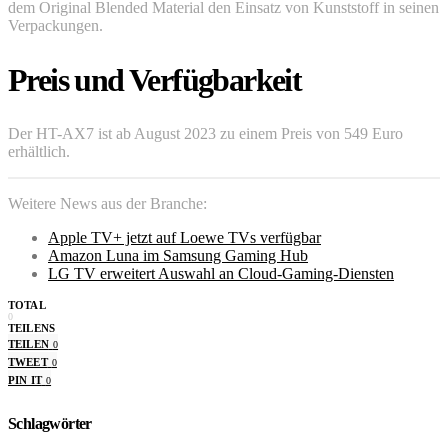
dem Original Blended Material den Einsatz von Kunststoff in seinen
Verpackungen.
Preis und Verfügbarkeit
Der HT-AX7 ist ab August 2023 zu einem Preis von 549 Euro
erhältlich.
Weitere News aus der Branche:
Apple TV+ jetzt auf Loewe TVs verfügbar
Amazon Luna im Samsung Gaming Hub
LG TV erweitert Auswahl an Cloud-Gaming-Diensten
TOTAL
0
TEILENS
TEILEN
0
TWEET
0
PIN IT
0
Schlagwörter