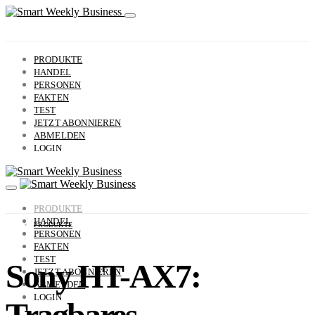
PRODUKTE
HANDEL
PERSONEN
FAKTEN
TEST
JETZT ABONNIEREN
ABMELDEN
LOGIN
PRODUKTE
HANDEL
PRODUKTE
PERSONEN
FAKTEN
TEST
Sony HT-AX7:
JETZT ABONNIEREN
ABMELDEN
LOGIN
Tragbares