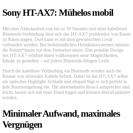
Sony HT-AX7: Mühelos mobil
Mit einer Akkulaufzeit von bis zu 30 Stunden und einer kabellosen
Bluetooth-Verbindung lässt sich das HT-AX7 problemlos von Raum
zu Raum tragen. Dort kann es mit dem gewünschten Gerät
verbunden werden. Bei herkömmlichen Heimkinosystemen müssen
die Nutzer*innen vor dem Fernseher sitzen. Das portable Design
des HT-AX7 eröffnet ihnen vollkommen neue Möglichkeiten,
Inhalte zu genießen – auf jedem Bluetooth-fähigen Gerät.
Durch die kabellose Verbindung via Bluetooth werden auch die
Räume von störenden Kabeln befreit. Dabei ist das HT-AX7 selbst
ein optisches Highlight: Schlank und elegant fügt es sich perfekt in
jede Raumumgebung ein. Die abnehmbaren Rear-Lautsprecher sind
leicht, lassen sich mit einer Hand tragen und können überall platziert
werden.
Minimaler Aufwand, maximales
Vergnügen