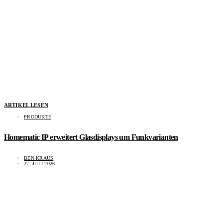
ARTIKEL LESEN
PRODUKTE
Homematic IP erweitert Glasdisplays um Funkvarianten
BEN KRAUS
27. JULI 2026