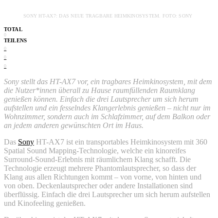
SONY HT-AX7: DAS NEUE TRAGBARE HEIMKINOSYSTEM. FOTO: SONY
TOTAL
0
TEILENS
0
0
0
Sony stellt das HT-AX7 vor, ein tragbares Heimkinosystem, mit dem
die Nutzer*innen überall zu Hause raumfüllenden Raumklang
genießen können. Einfach die drei Lautsprecher um sich herum
aufstellen und ein fesselndes Klangerlebnis genießen – nicht nur im
Wohnzimmer, sondern auch im Schlafzimmer, auf dem Balkon oder
an jedem anderen gewünschten Ort im Haus.
Das
Sony
HT-AX7 ist ein transportables Heimkinosystem mit 360
Spatial Sound Mapping-Technologie, welche ein kinoreifes
Surround-Sound-Erlebnis mit räumlichem Klang schafft. Die
Technologie erzeugt mehrere Phantomlautsprecher, so dass der
Klang aus allen Richtungen kommt – von vorne, von hinten und
von oben. Deckenlautsprecher oder andere Installationen sind
überflüssig. Einfach die drei Lautsprecher um sich herum aufstellen
und Kinofeeling genießen.