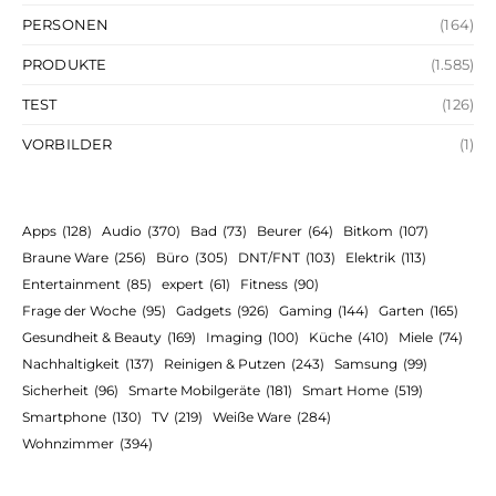
PERSONEN
(164)
PRODUKTE
(1.585)
TEST
(126)
VORBILDER
(1)
Apps
(128)
Audio
(370)
Bad
(73)
Beurer
(64)
Bitkom
(107)
Braune Ware
(256)
Büro
(305)
DNT/FNT
(103)
Elektrik
(113)
Entertainment
(85)
expert
(61)
Fitness
(90)
Frage der Woche
(95)
Gadgets
(926)
Gaming
(144)
Garten
(165)
Gesundheit & Beauty
(169)
Imaging
(100)
Küche
(410)
Miele
(74)
Nachhaltigkeit
(137)
Reinigen & Putzen
(243)
Samsung
(99)
Sicherheit
(96)
Smarte Mobilgeräte
(181)
Smart Home
(519)
Smartphone
(130)
TV
(219)
Weiße Ware
(284)
Wohnzimmer
(394)