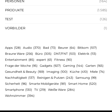
PERSONEN
(164)
PRODUKTE
(1.585)
TEST
(126)
VORBILDER
(1)
Apps
(128)
Audio
(370)
Bad
(73)
Beurer
(64)
Bitkom
(107)
Braune Ware
(256)
Büro
(305)
DNT/FNT
(103)
Elektrik
(113)
Entertainment
(85)
expert
(61)
Fitness
(90)
Frage der Woche
(95)
Gadgets
(927)
Gaming
(144)
Garten
(165)
Gesundheit & Beauty
(169)
Imaging
(100)
Küche
(410)
Miele
(74)
Nachhaltigkeit
(137)
Reinigen & Putzen
(243)
Samsung
(99)
Sicherheit
(96)
Smarte Mobilgeräte
(181)
Smart Home
(520)
Smartphone
(130)
TV
(219)
Weiße Ware
(284)
Wohnzimmer
(394)