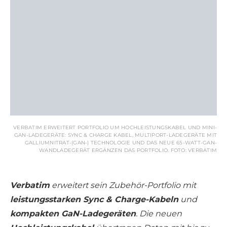
VERBATIM ERWEITERT PORTFOLIO UM HOCHLEISTUNGSKABEL UND MINI-
GAN-LADEGERÄTE: SYNC & CHARGE KABEL, MULTIPORT-LADEGERÄTE MIT
GALLIUMNITRAT-(GAN-) TECHNOLOGIE UND DAS NEUE 65-WATT-GAN-
WANDLADEGERÄT ERGÄNZEN DAS PORTFOLIO. FOTO: VERBATIM
Verbatim
erweitert sein Zubehör-Portfolio mit
leistungsstarken Sync & Charge-Kabeln
und
kompakten GaN-Ladegeräten
. Die neuen