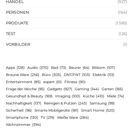
HANDEL
(927)
PERSONEN
(164)
PRODUKTE
(1.585)
TEST
(126)
VORBILDER
(1)
Apps
(128)
Audio
(370)
Bad
(73)
Beurer
(64)
Bitkom
(107)
Braune Ware
(256)
Büro
(305)
DNT/FNT
(103)
Elektrik
(113)
Entertainment
(85)
expert
(61)
Fitness
(90)
Frage der Woche
(95)
Gadgets
(927)
Gaming
(144)
Garten
(165)
Gesundheit & Beauty
(169)
Imaging
(100)
Küche
(410)
Miele
(74)
Nachhaltigkeit
(137)
Reinigen & Putzen
(243)
Samsung
(99)
Sicherheit
(96)
Smarte Mobilgeräte
(181)
Smart Home
(520)
Smartphone
(130)
TV
(219)
Weiße Ware
(284)
Wohnzimmer
(394)