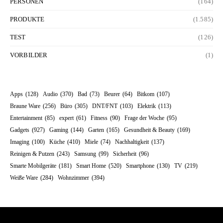
PERSONEN
(164)
PRODUKTE
(1.585)
TEST
(126)
VORBILDER
(1)
Apps
(128)
Audio
(370)
Bad
(73)
Beurer
(64)
Bitkom
(107)
Braune Ware
(256)
Büro
(305)
DNT/FNT
(103)
Elektrik
(113)
Entertainment
(85)
expert
(61)
Fitness
(90)
Frage der Woche
(95)
Gadgets
(927)
Gaming
(144)
Garten
(165)
Gesundheit & Beauty
(169)
Imaging
(100)
Küche
(410)
Miele
(74)
Nachhaltigkeit
(137)
Reinigen & Putzen
(243)
Samsung
(99)
Sicherheit
(96)
Smarte Mobilgeräte
(181)
Smart Home
(520)
Smartphone
(130)
TV
(219)
Weiße Ware
(284)
Wohnzimmer
(394)