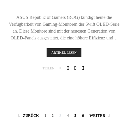
ASUS Republic of Gamers (ROG) kündigt heute die
Verfügbarkeit von Gaming-Monitoren der Swift OLED-Serie
an. Diese Monitore sind mit der neuesten Generation von
OLED-Panels ausgestattet, die eine höhere Effizienz und…
ARTIKEL LESEN
TEILEN
Seitennummerier
ZURÜCK
1
2
3
4
5
6
WEITER
der