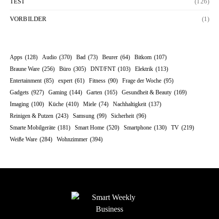
TEST
(126)
VORBILDER
(1)
Apps
(128)
Audio
(370)
Bad
(73)
Beurer
(64)
Bitkom
(107)
Braune Ware
(256)
Büro
(305)
DNT/FNT
(103)
Elektrik
(113)
Entertainment
(85)
expert
(61)
Fitness
(90)
Frage der Woche
(95)
Gadgets
(927)
Gaming
(144)
Garten
(165)
Gesundheit & Beauty
(169)
Imaging
(100)
Küche
(410)
Miele
(74)
Nachhaltigkeit
(137)
Reinigen & Putzen
(243)
Samsung
(99)
Sicherheit
(96)
Smarte Mobilgeräte
(181)
Smart Home
(520)
Smartphone
(130)
TV
(219)
Weiße Ware
(284)
Wohnzimmer
(394)