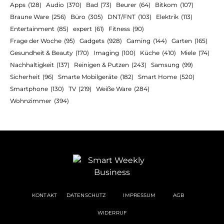
Apps
(128)
Audio
(370)
Bad
(73)
Beurer
(64)
Bitkom
(107)
Braune Ware
(256)
Büro
(305)
DNT/FNT
(103)
Elektrik
(113)
Entertainment
(85)
expert
(61)
Fitness
(90)
Frage der Woche
(95)
Gadgets
(928)
Gaming
(144)
Garten
(165)
Gesundheit & Beauty
(170)
Imaging
(100)
Küche
(410)
Miele
(74)
Nachhaltigkeit
(137)
Reinigen & Putzen
(243)
Samsung
(99)
Sicherheit
(96)
Smarte Mobilgeräte
(182)
Smart Home
(520)
Smartphone
(130)
TV
(219)
Weiße Ware
(284)
Wohnzimmer
(394)
KONTAKT
DATENSCHUTZ
IMPRESSUM
AGB
WIDERRUF