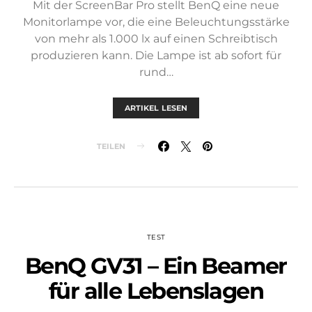
Mit der ScreenBar Pro stellt BenQ eine neue
Monitorlampe vor, die eine Beleuchtungsstärke
von mehr als 1.000 lx auf einen Schreibtisch
produzieren kann. Die Lampe ist ab sofort für
rund…
ARTIKEL LESEN
TEILEN
TEST
BenQ GV31 – Ein Beamer
für alle Lebenslagen