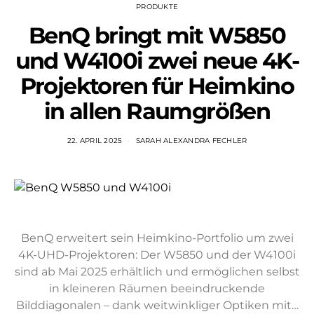
PRODUKTE
BenQ bringt mit W5850
und W4100i zwei neue 4K-
Projektoren für Heimkino
in allen Raumgrößen
22. APRIL 2025
SARAH ALEXANDRA FECHLER
BenQ erweitert sein Heimkino-Portfolio um zwei
4K-UHD-Projektoren: Der W5850 und der W4100i
sind ab Mai 2025 erhältlich und ermöglichen selbst
in kleineren Räumen beeindruckende
Bilddiagonalen – dank weitwinkliger Optiken mit…