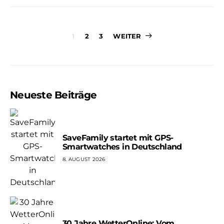
Seitennummer
1
2
3
WEITER
der
Beiträge
Neueste Beiträge
SaveFamily startet mit GPS-
Smartwatches in Deutschland
8. AUGUST 2026
30 Jahre WetterOnline: Vom