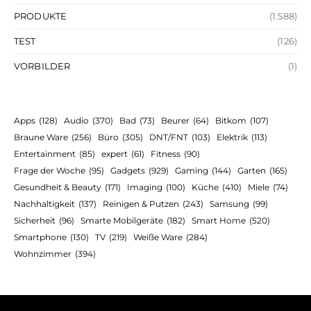
PRODUKTE
(1.588)
TEST
(126)
VORBILDER
(1)
Apps
(128)
Audio
(370)
Bad
(73)
Beurer
(64)
Bitkom
(107)
Braune Ware
(256)
Büro
(305)
DNT/FNT
(103)
Elektrik
(113)
Entertainment
(85)
expert
(61)
Fitness
(90)
Frage der Woche
(95)
Gadgets
(929)
Gaming
(144)
Garten
(165)
Gesundheit & Beauty
(171)
Imaging
(100)
Küche
(410)
Miele
(74)
Nachhaltigkeit
(137)
Reinigen & Putzen
(243)
Samsung
(99)
Sicherheit
(96)
Smarte Mobilgeräte
(182)
Smart Home
(520)
Smartphone
(130)
TV
(219)
Weiße Ware
(284)
Wohnzimmer
(394)