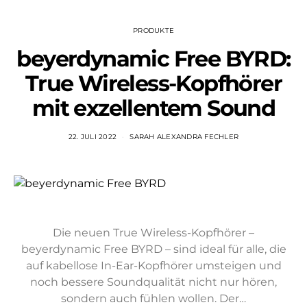
PRODUKTE
beyerdynamic Free BYRD:
True Wireless-Kopfhörer
mit exzellentem Sound
22. JULI 2022
SARAH ALEXANDRA FECHLER
Die neuen True Wireless-Kopfhörer –
beyerdynamic Free BYRD – sind ideal für alle, die
auf kabellose In-Ear-Kopfhörer umsteigen und
noch bessere Soundqualität nicht nur hören,
sondern auch fühlen wollen. Der…