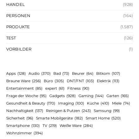
HANDEL
(928)
PERSONEN
(164)
PRODUKTE
(1.587)
TEST
(126)
VORBILDER
(1)
Apps
(128)
Audio
(370)
Bad
(73)
Beurer
(64)
Bitkom
(107)
Braune Ware
(256)
Büro
(305)
DNT/FNT
(103)
Elektrik
(113)
Entertainment
(85)
expert
(61)
Fitness
(90)
Frage der Woche
(95)
Gadgets
(928)
Gaming
(144)
Garten
(165)
Gesundheit & Beauty
(170)
Imaging
(100)
Küche
(410)
Miele
(74)
Nachhaltigkeit
(137)
Reinigen & Putzen
(243)
Samsung
(99)
Sicherheit
(96)
Smarte Mobilgeräte
(182)
Smart Home
(520)
Smartphone
(130)
TV
(219)
Weiße Ware
(284)
Wohnzimmer
(394)