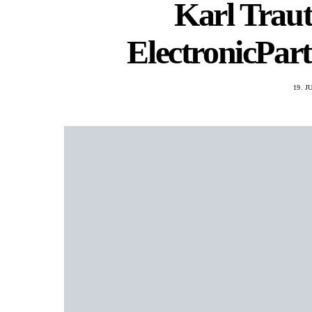
Karl Trau
ElectronicPar
19. J