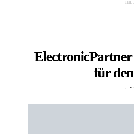
TEIL
ElectronicPartner
für de
27. M