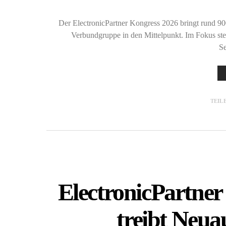
Der ElectronicPartner Kongress 2026 bringt rund 9
Verbundgruppe in den Mittelpunkt. Im Fokus steh
S
TEIL
ElectronicPartner 
treibt Neua